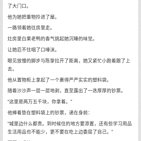
了大门口。
他为她把重物拎进了屋。
一路领着她往房里走。
灶房里白果老鸭的香气挑起她沉睡的味觉。
让她忍不住咽了口唾沫。
眼见放慢的脚步与陈挚拉开了距离，她又紧忙小跑着跟了上
去。
他从置物柜上拿起了一个裹得严严实实的塑料袋。
随着沙沙声一层一层地剥，直至露出了一迭厚厚的钞票。
“这里是两万五千块，你拿着。”
他捧着垫在塑料袋上的钞票，递在身前：
“城里边什么都贵。到时候住的地方要添置，还有些学习用品
生活用品也不能少，更不要在吃上边委屈了自己。”