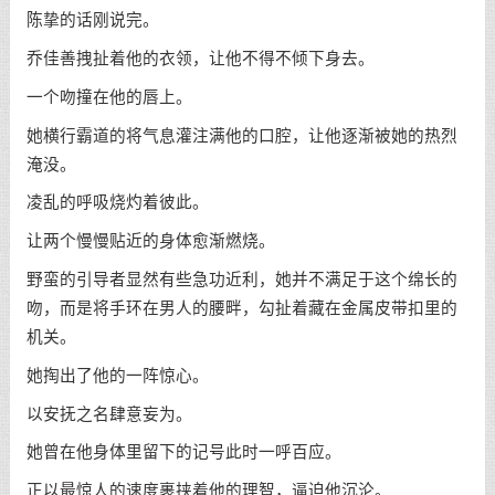
陈挚的话刚说完。
乔佳善拽扯着他的衣领，让他不得不倾下身去。
一个吻撞在他的唇上。
她横行霸道的将气息灌注满他的口腔，让他逐渐被她的热烈
淹没。
凌乱的呼吸烧灼着彼此。
让两个慢慢贴近的身体愈渐燃烧。
野蛮的引导者显然有些急功近利，她并不满足于这个绵长的
吻，而是将手环在男人的腰畔，勾扯着藏在金属皮带扣里的
机关。
她掏出了他的一阵惊心。
以安抚之名肆意妄为。
她曾在他身体里留下的记号此时一呼百应。
正以最惊人的速度裹挟着他的理智，逼迫他沉沦。