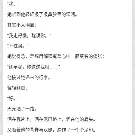
“我、”
她听到他轻轻吸了吸鼻腔里的湿润。
其实不太明显：
“我走得慢，耽误你。”
“不耽误。”
她说得急，是想用解释掩盖心中一股莫名的痛胀：
“还早呢，你送送我呗……”
他接过她递来的行李。
轻轻颔首：
“好。”
天光洒了一路。
洒在瓦片上，洒在泥巴路上，洒在他的肩头。
又顺着他的背脊与双腿，漏作了一个个足印。