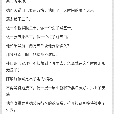
两万五千块。
她昨天说自己要两万块，他用了一天时间给凑了过来。
还多给了五千。
做一个板凳赚二十，做一个桌子赚五十。
做一张床赚叁百，做一个柜子赚五百。
他如果是攒，两万五千块他要攒多久？
那钱多烫手啊，她接都不敢接。
往日的心安理得不知藏到了哪里去，怎么就在这个时候无影
无踪了？
陈挚好像察觉出了她的迟疑。
不再等待她接下，便一层一层重新将钞票包裹好，扎上了皮
筋。
他弯身摸索着她装有行李的蛇皮袋，拉开拉链直接将钱塞了
进去。