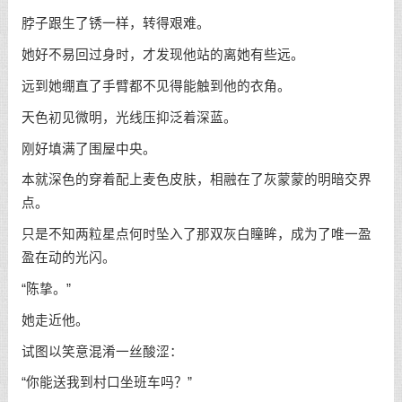
脖子跟生了锈一样，转得艰难。
她好不易回过身时，才发现他站的离她有些远。
远到她绷直了手臂都不见得能触到他的衣角。
天色初见微明，光线压抑泛着深蓝。
刚好填满了围屋中央。
本就深色的穿着配上麦色皮肤，相融在了灰蒙蒙的明暗交界
点。
只是不知两粒星点何时坠入了那双灰白瞳眸，成为了唯一盈
盈在动的光闪。
“陈挚。”
她走近他。
试图以笑意混淆一丝酸涩：
“你能送我到村口坐班车吗？”