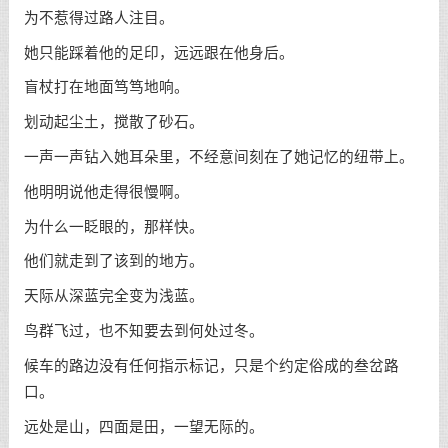
为不惹得过路人注目。
她只能踩着他的足印，远远跟在他身后。
盲杖打在地面笃笃地响。
划动起尘土，搅散了砂石。
一声一声钻入她耳朵里，不经意间刻在了她记忆的纽带上。
他明明说他走得很慢啊。
为什么一眨眼的，那样快。
他们就走到了该到的地方。
天际从深蓝完全变为浅蓝。
鸟群飞过，也不知要去到何处过冬。
候车的路边没有任何指示标记，只是个约定俗成的叁岔路
口。
远处是山，四面是田，一望无际的。