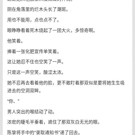
阴在角落里的烂木头长了潮斑。
用也不能用，点也点不了。
眼睁睁看着死木烧起了一团大火，多惊奇啊。
他笑着。
捧着一张化肥宣传单笑着。
这让她忍不住也空笑了一声。
只是这一声空笑，酸涩太浓。
她不忍再去看着他的脸，更不敢盯着那双似是要将她生生吸
进去的空洞双眸。
“你、”
男人突出的喉结动了动。
浓密的睫毛半垂着，遮住了那双灰白无光的眼。
陈挚将手中的“录取通知书”递了回去。