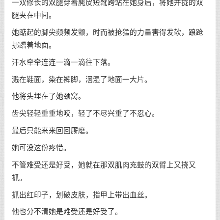
一双修长的双腿穿着麂皮短靴跨站在她身后，将她并拢的双
腿夹在中间。
她踮起的脚尖频频发颤，时而被抢猛的力量害得发软，踉跄
挪蹭着地面。
汗水牵牵连连一滴一滴往下落。
溅在鞋面，染在裤脚，洇湿了地面一大片。
他将头埋在了她颈窝。
齿尖轻轻重重地咬，轻了不尽兴重了不忍心。
最后只能来来回回厮磨。
她可没这份疼惜。
不管难受还是好受，她就在那双肌肉充鼓的双臂上又挠又
抓。
抓出红印子，划破皮肤，指甲上带出血丝。
他也分不清她是难受还是好受了。