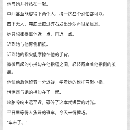
他与她并排站在一起。
中间甚至能容得下两个人，挤一挤叁个恐怕都可以。
四下无人，鞋底摩擦过碎石发出沙沙声很是显耳。
她只想挪得离他近一点，再近一点。
近到她与他臂侧相抵。
近到她的指尖能摩擦在他的手背。
微微屈起的小指勾在他指缝之间，轻轻厮磨着他指侧的茧
痕。
他怔动后保留着一分迟疑，学着她的模样弯起小指。
悄悄然与她的指勾在了一起。
轮胎噪响由远至近，碾碎了这本就短暂的时光。
平日里等得人焦躁的班车，今天来得撞巧。
“车来了。”