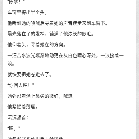
“陈挚！”
车窗里探出半个头。
他听到她的唤喊后寻着她的声音疾步来到车窗下。
晨光落在了的发梢，铺满了他浓长的睫毛。
他仰着头，寻着她在的方向。
一汪苦水波光粼粼地动荡在灰白色瞳心深处，一浪接着一
浪。
就快要把她卷走去了。
“你回去吧！”
她强忍着涌上鼻尖的微红，喊道。
他紧抿着薄唇。
沉沉颔首：
“嗯。”