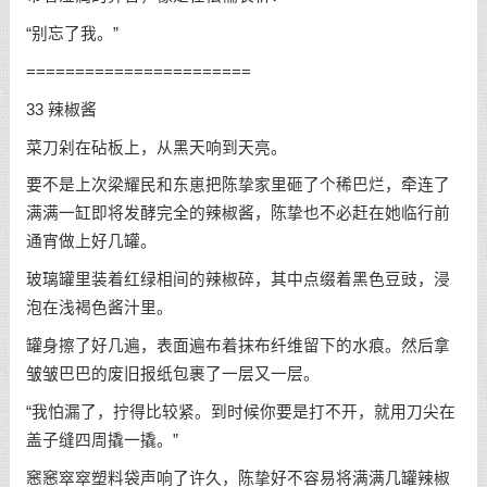
“别忘了我。”
=======================
33 辣椒酱
菜刀剁在砧板上，从黑天响到天亮。
要不是上次梁耀民和东崽把陈挚家里砸了个稀巴烂，牵连了
满满一缸即将发酵完全的辣椒酱，陈挚也不必赶在她临行前
通宵做上好几罐。
玻璃罐里装着红绿相间的辣椒碎，其中点缀着黑色豆豉，浸
泡在浅褐色酱汁里。
罐身擦了好几遍，表面遍布着抹布纤维留下的水痕。然后拿
皱皱巴巴的废旧报纸包裹了一层又一层。
“我怕漏了，拧得比较紧。到时候你要是打不开，就用刀尖在
盖子缝四周撬一撬。”
窸窸窣窣塑料袋声响了许久，陈挚好不容易将满满几罐辣椒