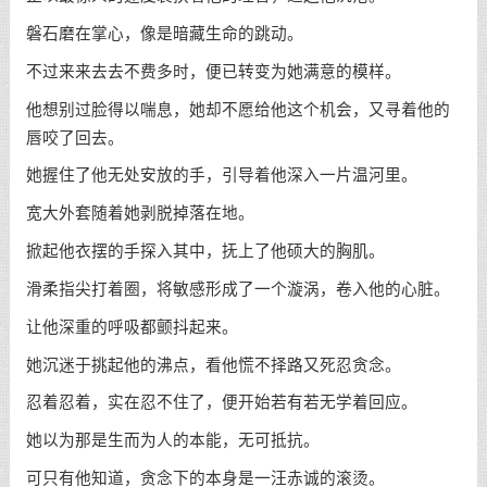
磐石磨在掌心，像是暗藏生命的跳动。
不过来来去去不费多时，便已转变为她满意的模样。
他想别过脸得以喘息，她却不愿给他这个机会，又寻着他的
唇咬了回去。
她握住了他无处安放的手，引导着他深入一片温河里。
宽大外套随着她剥脱掉落在地。
掀起他衣摆的手探入其中，抚上了他硕大的胸肌。
滑柔指尖打着圈，将敏感形成了一个漩涡，卷入他的心脏。
让他深重的呼吸都颤抖起来。
她沉迷于挑起他的沸点，看他慌不择路又死忍贪念。
忍着忍着，实在忍不住了，便开始若有若无学着回应。
她以为那是生而为人的本能，无可抵抗。
可只有他知道，贪念下的本身是一汪赤诚的滚烫。