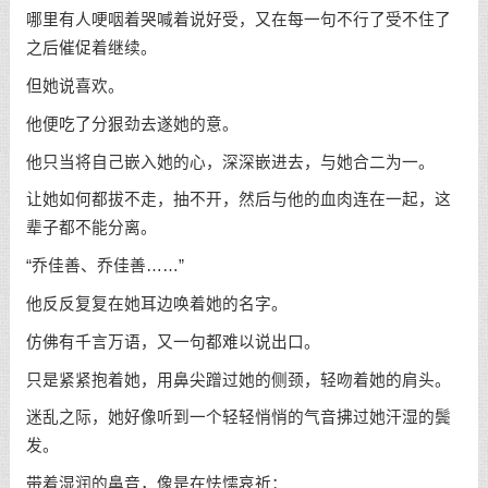
哪里有人哽咽着哭喊着说好受，又在每一句不行了受不住了
之后催促着继续。
但她说喜欢。
他便吃了分狠劲去遂她的意。
他只当将自己嵌入她的心，深深嵌进去，与她合二为一。
让她如何都拔不走，抽不开，然后与他的血肉连在一起，这
辈子都不能分离。
“乔佳善、乔佳善……”
他反反复复在她耳边唤着她的名字。
仿佛有千言万语，又一句都难以说出口。
只是紧紧抱着她，用鼻尖蹭过她的侧颈，轻吻着她的肩头。
迷乱之际，她好像听到一个轻轻悄悄的气音拂过她汗湿的鬓
发。
带着湿润的鼻音，像是在怯懦哀祈：