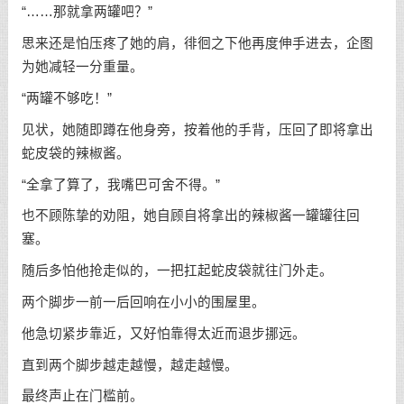
“……那就拿两罐吧？”
思来还是怕压疼了她的肩，徘徊之下他再度伸手进去，企图
为她减轻一分重量。
“两罐不够吃！”
见状，她随即蹲在他身旁，按着他的手背，压回了即将拿出
蛇皮袋的辣椒酱。
“全拿了算了，我嘴巴可舍不得。”
也不顾陈挚的劝阻，她自顾自将拿出的辣椒酱一罐罐往回
塞。
随后多怕他抢走似的，一把扛起蛇皮袋就往门外走。
两个脚步一前一后回响在小小的围屋里。
他急切紧步靠近，又好怕靠得太近而退步挪远。
直到两个脚步越走越慢，越走越慢。
最终声止在门槛前。