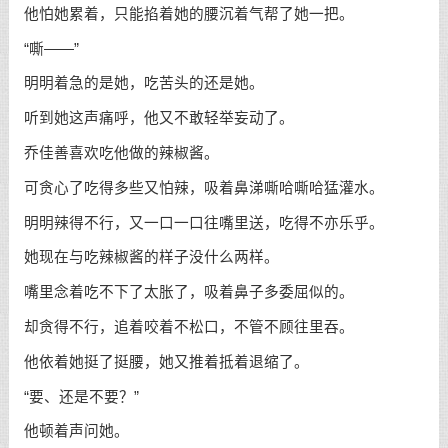
他怕她累着，只能掐着她的腰沉着气帮了她一把。
“嘶——”
明明着急的是她，吃苦头的还是她。
听到她这声痛呼，他又不敢轻举妄动了。
乔佳善喜欢吃他做的辣椒酱。
可贪心了吃得多些又怕辣，吸着鼻涕嘶哈嘶哈猛灌水。
明明辣得不行，又一口一口往嘴里送，吃得不亦乐乎。
她现在与吃辣椒酱的样子没什么两样。
嘴里念着吃不下了太胀了，吸着鼻子多委屈似的。
却贪得不行，追着咬着不松口，不管不顾往里吞。
他依着她挺了挺腰，她又推着抵着退缩了。
“要、还是不要？”
他顿着声问她。