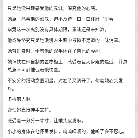
只是她没兴趣感受他的赤诚，深究他的心底。
她急于品尝他的滋味，迫不及待一口一口往肚子里吞。
毕竟这一次离别没有具体期限，重逢还是未知数。
他或许终究只是她漫漫人生路中最微不足道的一味消遣。
她背过身时，牵着他的双手环在了自己的腰间。
她撑扶在他自制的置物柜上，感受着巨大身躯的逼近，并总
总急不可耐催促着他快些。
不安分的蹭动意图明显，对准了又滑开了，勾着她心头发
痒。
多折磨人啊。
索性她直接伸手去持。
感受着一分分一寸寸，让她头皮发麻。
小小的身体在他怀里发抖，呜呜咽咽的，他听了多不忍心。