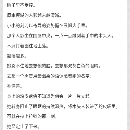
脑子里不受控。
原本模糊的人影越来越清晰。
小小的刻刀以奇异的姿势握在丑陋大手里。
那个人影坐在围屋中央，一点一点雕刻着手中的木头人。
木屑打着圈往地上落。
越落越多。
她忍不住地去想他的脸，去想那双灰白色的眼睛。
去想一个声音用最温柔的语调念着她的名字：
乔佳善。
身上的鸡皮疙瘩不知道为何会一片一片立起。
她转身阻止了眼眶的持续温热，将木头人装进了蛇皮袋里。
可就在拉上拉链的那一刻。
她又定止了下来。