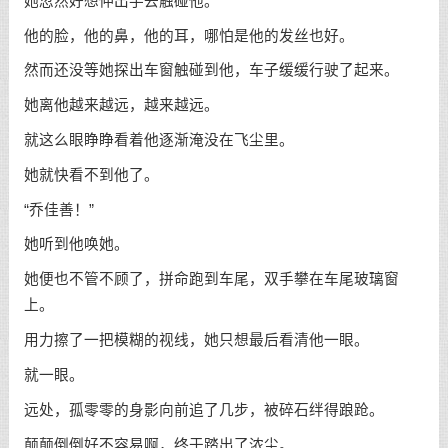
她忽然好想伸出手去触碰他。
他的脸，他的鼻，他的耳，哪怕是他的发丝也好。
然而还没等她探出车窗触碰到他，车子缓缓行驶了起来。
她离他越来越远，越来越远。
就这么眼睁睁看着他逐渐淹没在飞尘里。
她就快看不到他了。
“乔佳善！”
她听到他唤她。
她便也不管不顾了，拼命跑到车尾，双手攀在车尾玻璃窗
上。
用力擦了一把模糊的视线，她只想最后看清他一眼。
就一眼。
远处，孤零零的身影向前追了几步，被碎石绊得踉跄。
颠颠倒倒好不容易啊，终于踏出了浓尘。