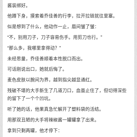
酱装绑好。
他蹲下身，摸索着乔佳善的行李，拉开拉链就往里塞。
似是想到了什么，他动作一止，眉间皱了皱：
“不，别用刀子，刀子容易伤手。用剪刀也行。”
“那么多，我哪里拿得动？”
未经思量，乔佳善顺着本性脱口而出。
可话刚说出口，她就后悔了。
麦色皮肤以腕间为界，越到指尖越显通红。
残破不堪的大手新生了几道刀口，血虽止住了，但切得深些
的留下了一个个凹坑。
听了她的话，他果真急忙解开了塑料袋的活结。
用那双丑陋的大手将辣椒酱一罐罐拿了出来。
拿到只剩两罐，他才停下：