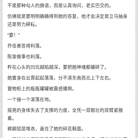
不是那种勾人的旖语，而是认真询问，老实巴交的。
仿佛就是要明明确确得到她的答复，他才会决定是立马抽身
还是努力耕耘。
“要！”
乔佳善答得利落。
陈挚做事也利落。
杵在心头的凹坑越陷越深，要把她神魂都碾碎了。
她置身在云霄起起落落，分不清东南西北上下左右。
置物柜上的瓶瓶罐罐被震感撂倒。
一个接一个滚落在地。
摇晃的身体失去了支撑的力度，全凭一双粗壮的双臂紧捆
着。
裤脚层层堆迭，盖住了她的碎花鞋面。