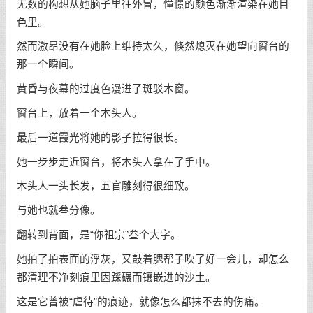
无数的构想从她脑子里往外冒，憧憬的颜色渐渐渲染在她目
色里。
然而激昂没有在她脸上维持太久，倏然熄灭在她望向窗台的
那一个瞬间。
黄昏与夜幕的过度色漫进了斑驳木窗。
窗台上，放着一个木头人。
最后一道霞光将她的影子拉得很长。
她一步步走近窗台，将木头人拿在了手中。
木头人一头长发，五官雕刻得很细致。
与她也就叁分像。
翻转到背面，是“你祖宗”叁个大字。
她拍了拍表面的浮灰，又鼓着腮帮子吹了好一会儿，却怎么
都清理不净刻痕里因踩碾而镶嵌进的沙土。
这是它曾被“虐待”的痕迹，就像怎么都抹不去的伤痛。