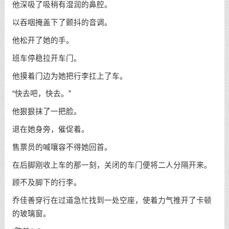
他深吸了吸稍有湿润的鼻腔。
以吞咽掩盖下了颤抖的音调。
他松开了她的手。
班车停稳拉开车门。
他摸着门边为她把行李扛上了车。
“快去吧，快去。”
他狠狠抹了一把脸。
退在她身旁，催促着。
售票员的喊嚷容不得她回首。
在后脚刚收上车的那一刻，关闭的车门便将二人分隔开来。
顾不及脚下的行李。
乔佳善穿行在过道急忙找到一处空座，使着力气推开了卡顿
的玻璃窗。