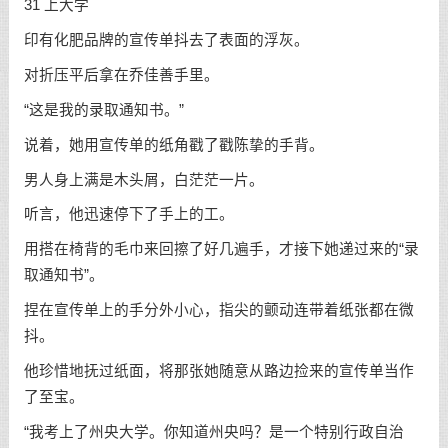
31 上大学
印有化肥品牌的宣传单抖去了表面的浮灰。
对折压平后拿在乔佳善手里。
“这是我的录取通知书。”
说着，她用宣传单的纸角戳了戳陈挚的手背。
男人身上满是木头屑，白茫茫一片。
听言，他迅速停下了手上的工。
用搭在椅背的毛巾来回擦了好几遍手，才接下她递过来的“录
取通知书”。
捏在宣传单上的手分外小心，指尖的颤动连带着纸张都在微
抖。
他珍惜地抚过纸面，将那张她随意从路边捡来的宣传单当作
了至宝。
“我考上了州央大学。你知道州央吗？是一个特别行政自治