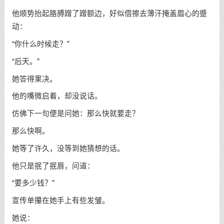
他顺势抬起胳膊蹭了蹭额边，好似借擦去薄汗掩盖眉心的蹙
动：
“你什么时候走？”
“后天。”
她答得果决。
他的嘴微启着，却没说话。
仿佛下一句便是问她：那么快就要走？
那么快啊。
她等了许久，没等到她猜想的话。
他只是抿了抿唇，问道：
“要多少钱？”
宣传单攥在她手上有些发皱。
她说：