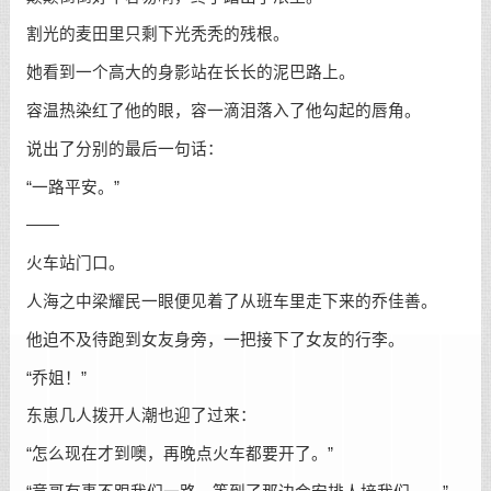
割光的麦田里只剩下光秃秃的残根。
她看到一个高大的身影站在长长的泥巴路上。
容温热染红了他的眼，容一滴泪落入了他勾起的唇角。
说出了分别的最后一句话：
“一路平安。”
——
火车站门口。
人海之中梁耀民一眼便见着了从班车里走下来的乔佳善。
他迫不及待跑到女友身旁，一把接下了女友的行李。
“乔姐！”
东崽几人拨开人潮也迎了过来：
“怎么现在才到噢，再晚点火车都要开了。”