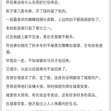
乔佳善没有什么东西好打包带走。
柜子里几套衣裤，开了线的褪了色的。
一双最喜欢的蝴蝶结圆头皮鞋，上边的扣子都摇摇欲坠了。
条纹蛇皮袋只装了叁分之一。
扛在肩膀上都不压身，拿在手里都不勒手。
乔佳善在她住了好多年的平屋里左瞧瞧右望望，生怕会有遗
漏。
毕竟这一走，不知道猴年马月才会回来。
又或许，从此以后就再也不会回来了。
竞哥在城里买了房，定了居，连身份证明都改了城里的户。
竞哥说带他们去赚大钱，到时候她也想在城里安家。
城里有大商场，有化妆品专卖店，还有好多好多奶茶店。
在城里安家，她才能过上人人羡慕的好生活。