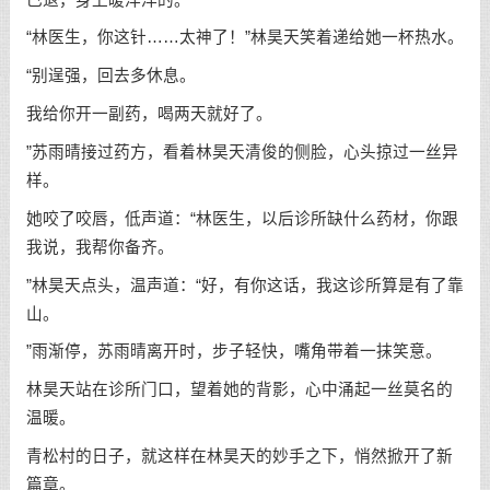
“林医生，你这针……太神了！”林昊天笑着递给她一杯热水。
“别逞强，回去多休息。
我给你开一副药，喝两天就好了。
”苏雨晴接过药方，看着林昊天清俊的侧脸，心头掠过一丝异
样。
她咬了咬唇，低声道：“林医生，以后诊所缺什么药材，你跟
我说，我帮你备齐。
”林昊天点头，温声道：“好，有你这话，我这诊所算是有了靠
山。
”雨渐停，苏雨晴离开时，步子轻快，嘴角带着一抹笑意。
林昊天站在诊所门口，望着她的背影，心中涌起一丝莫名的
温暖。
青松村的日子，就这样在林昊天的妙手之下，悄然掀开了新
篇章。