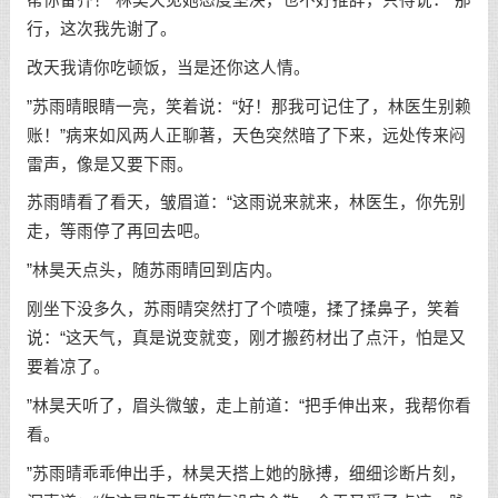
行，这次我先谢了。
改天我请你吃顿饭，当是还你这人情。
”苏雨晴眼睛一亮，笑着说：“好！那我可记住了，林医生别赖
账！”病来如风两人正聊著，天色突然暗了下来，远处传来闷
雷声，像是又要下雨。
苏雨晴看了看天，皱眉道：“这雨说来就来，林医生，你先别
走，等雨停了再回去吧。
”林昊天点头，随苏雨晴回到店内。
刚坐下没多久，苏雨晴突然打了个喷嚏，揉了揉鼻子，笑着
说：“这天气，真是说变就变，刚才搬药材出了点汗，怕是又
要着凉了。
”林昊天听了，眉头微皱，走上前道：“把手伸出来，我帮你看
看。
”苏雨晴乖乖伸出手，林昊天搭上她的脉搏，细细诊断片刻，