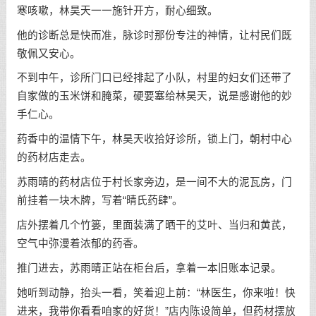
寒咳嗽，林昊天一一施针开方，耐心细致。
他的诊断总是快而准，脉诊时那份专注的神情，让村民们既
敬佩又安心。
不到中午，诊所门口已经排起了小队，村里的妇女们还带了
自家做的玉米饼和腌菜，硬要塞给林昊天，说是感谢他的妙
手仁心。
药香中的温情下午，林昊天收拾好诊所，锁上门，朝村中心
的药材店走去。
苏雨晴的药材店位于村长家旁边，是一间不大的泥瓦房，门
前挂着一块木牌，写着“晴氏药肆”。
店外摆着几个竹篓，里面装满了晒干的艾叶、当归和黄芪，
空气中弥漫着浓郁的药香。
推门进去，苏雨晴正站在柜台后，拿着一本旧账本记录。
她听到动静，抬头一看，笑着迎上前：“林医生，你来啦！快
进来，我带你看看咱家的好货！”店内陈设简单，但药材摆放