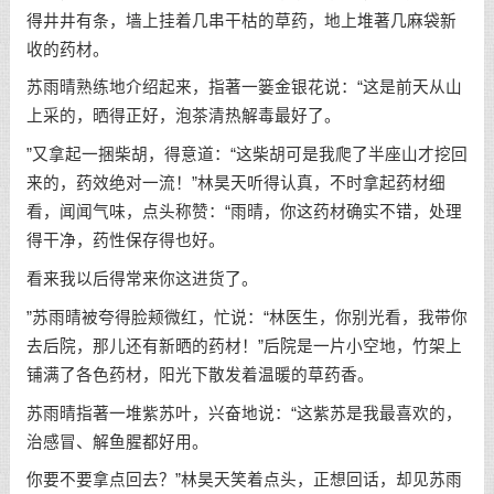
得井井有条，墙上挂着几串干枯的草药，地上堆著几麻袋新
收的药材。
苏雨晴熟练地介绍起来，指著一篓金银花说：“这是前天从山
上采的，晒得正好，泡茶清热解毒最好了。
”又拿起一捆柴胡，得意道：“这柴胡可是我爬了半座山才挖回
来的，药效绝对一流！”林昊天听得认真，不时拿起药材细
看，闻闻气味，点头称赞：“雨晴，你这药材确实不错，处理
得干净，药性保存得也好。
看来我以后得常来你这进货了。
”苏雨晴被夸得脸颊微红，忙说：“林医生，你别光看，我带你
去后院，那儿还有新晒的药材！”后院是一片小空地，竹架上
铺满了各色药材，阳光下散发着温暖的草药香。
苏雨晴指著一堆紫苏叶，兴奋地说：“这紫苏是我最喜欢的，
治感冒、解鱼腥都好用。
你要不要拿点回去？”林昊天笑着点头，正想回话，却见苏雨