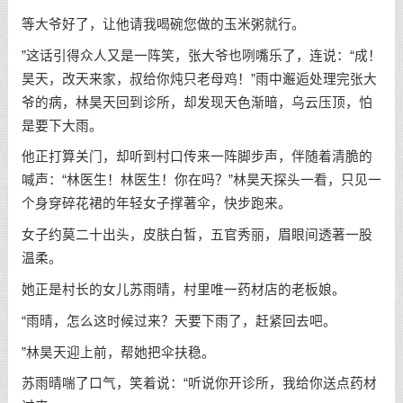
等大爷好了，让他请我喝碗您做的玉米粥就行。
”这话引得众人又是一阵笑，张大爷也咧嘴乐了，连说：“成！
昊天，改天来家，叔给你炖只老母鸡！”雨中邂逅处理完张大
爷的病，林昊天回到诊所，却发现天色渐暗，乌云压顶，怕
是要下大雨。
他正打算关门，却听到村口传来一阵脚步声，伴随着清脆的
喊声：“林医生！林医生！你在吗？”林昊天探头一看，只见一
个身穿碎花裙的年轻女子撑著伞，快步跑来。
女子约莫二十出头，皮肤白皙，五官秀丽，眉眼间透著一股
温柔。
她正是村长的女儿苏雨晴，村里唯一药材店的老板娘。
“雨晴，怎么这时候过来？天要下雨了，赶紧回去吧。
”林昊天迎上前，帮她把伞扶稳。
苏雨晴喘了口气，笑着说：“听说你开诊所，我给你送点药材