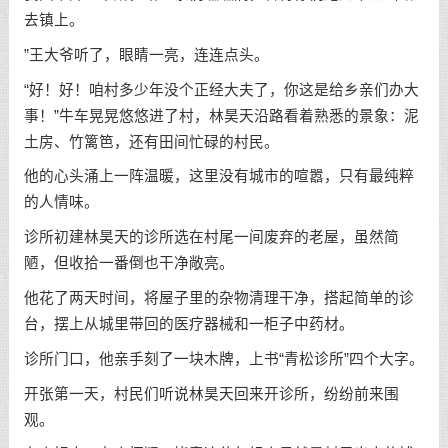
去镇上。
”王大爷听了，眼睛一亮，连连点头。
“好！好！咱村多少年没个正经大夫了，你这是给乡亲们办大
事！”牛车晃晃悠悠进了村，林昊天沿路看着熟悉的景象：泥
土房、竹篱笆，还有田间忙碌的村民。
他的心头涌上一阵温暖，这里没有城市的喧嚣，只有最纯粹
的人情味。
诊所初建林昊天的诊所选在村尾一间废弃的老屋，虽然简
陋，但收拾一番倒也干净敞亮。
他花了两天时间，将屋子里的杂物清理干净，搭起简单的诊
台，摆上从城里带回的医疗器械和一柜子中药材。
诊所门口，他亲手刻了一块木牌，上书“青松诊所”四个大字。
开张第一天，村民们听说林昊天回来开诊所，纷纷前来围
观。