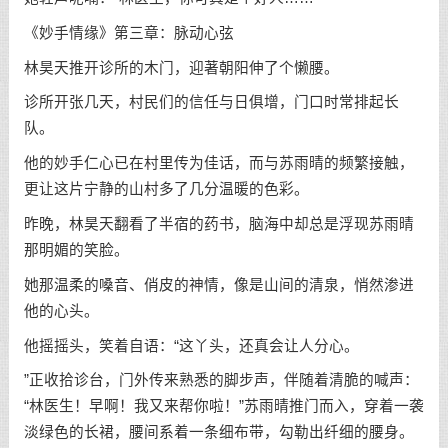
《妙手情缘》第三章：脉动心弦
林昊天推开诊所的木门，迎著朝阳伸了个懒腰。
诊所开张几天，村民们的信任与日俱增，门口时常排起长
队。
他的妙手仁心已在村里传为佳话，而与苏雨晴的频繁接触，
更让这片宁静的山村多了几分温暖的色彩。
昨晚，林昊天翻看了半宿的药书，脑海中却总是浮现苏雨晴
那明媚的笑脸。
她那温柔的嗓音、俏皮的神情，像是山间的清泉，悄然渗进
他的心头。
他摇摇头，笑着自语：“这丫头，还真会让人分心。
”正收拾诊台，门外传来熟悉的脚步声，伴随着清脆的喊声：
“林医生！早啊！我又来帮你啦！”苏雨晴推门而入，穿着一袭
淡绿色的长裙，腰间系着一条细布带，勾勒出纤细的腰身。