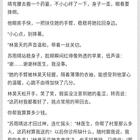
晴弯腰去搬一个药篓，不小心绊了一下，身子一歪，眼看要
摔倒。
他眼疾手快，一把扶住她的手臂，稳稳将她拉回身边。
“小心点，别摔著。
”林昊天的声音温和，带着一丝关切。
苏雨晴站稳身子，脸颊瞬间红得像熟透的苹果，低声道：
“谢……谢谢林医生，我没事。
”她的手臂被林昊天轻握，隔着薄薄的衣袖，能感受到他掌心
的温暖，心跳不由得加快了几分。
林昊天松开手，笑了笑，假装没注意到她的羞涩，转而说：
“这药材我都看好了，挑点常用的带回去。
你帮我算算多少钱。
”苏雨晴这才回过神，连忙摇头：“林医生，你帮了村里那么多
人，这药材算我送的！以后你诊所缺什么，随时跟我说，我
帮你备齐！”林昊天见她态度坚决，也不好推辞，只得说：“那