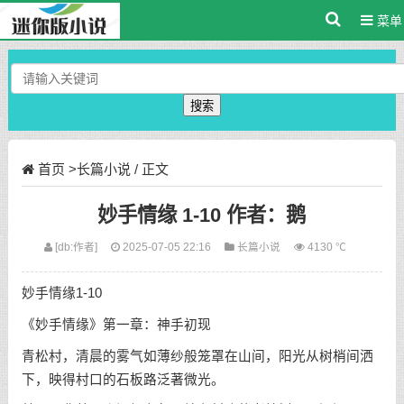
菜单
搜索
首页
>
长篇小说
/ 正文
妙手情缘 1-10 作者：鹅
[db:作者]
2025-07-05 22:16
长篇小说
4130 ℃
妙手情缘1-10
《妙手情缘》第一章：神手初现
青松村，清晨的雾气如薄纱般笼罩在山间，阳光从树梢间洒
下，映得村口的石板路泛著微光。