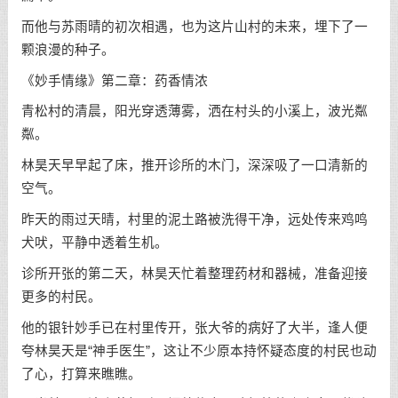
而他与苏雨晴的初次相遇，也为这片山村的未来，埋下了一
颗浪漫的种子。
《妙手情缘》第二章：药香情浓
青松村的清晨，阳光穿透薄雾，洒在村头的小溪上，波光粼
粼。
林昊天早早起了床，推开诊所的木门，深深吸了一口清新的
空气。
昨天的雨过天晴，村里的泥土路被洗得干净，远处传来鸡鸣
犬吠，平静中透着生机。
诊所开张的第二天，林昊天忙着整理药材和器械，准备迎接
更多的村民。
他的银针妙手已在村里传开，张大爷的病好了大半，逢人便
夸林昊天是“神手医生”，这让不少原本持怀疑态度的村民也动
了心，打算来瞧瞧。