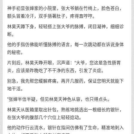
神手初显张婶家的小院里，张大爷躺在竹椅上，脸色苍白，
额头冒着冷汗，双手捂著肚子，疼得直哼哼。
林昊天蹲下身，轻轻搭上张大爷的脉搏，闭目凝神，细细诊
断。
他的手指仿佛能听懂脉搏的语言，每一次跳动都在诉说身体
的秘密。
片刻后，林昊天睁开眼，沉声道：“大爷，您这是急性肠胃
炎，应该是昨晚吃了不干净的东西，引发了炎症。
别急，我先帮您缓解疼痛，再开几服药，保证您明天就能下
地干活。
”张婶半信半疑，但见林昊天神色从容，也只得点头。
林昊天从医箱里取出针包，熟练地挑选出一根细长的银针，
在张大爷的腹部几个穴位上轻轻捻动。
他的动作行云流水，银针在指间仿佛有了生命，精准地刺入