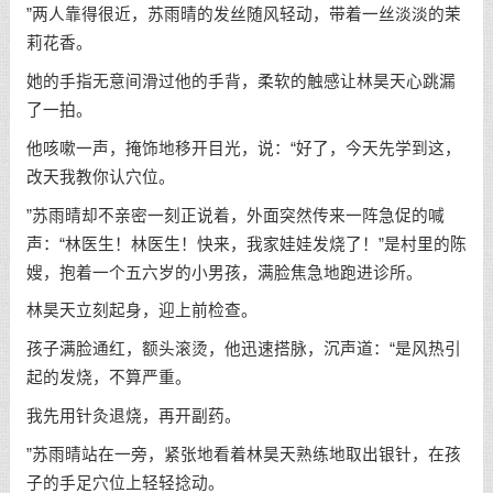
”两人靠得很近，苏雨晴的发丝随风轻动，带着一丝淡淡的茉
莉花香。
她的手指无意间滑过他的手背，柔软的触感让林昊天心跳漏
了一拍。
他咳嗽一声，掩饰地移开目光，说：“好了，今天先学到这，
改天我教你认穴位。
”苏雨晴却不亲密一刻正说着，外面突然传来一阵急促的喊
声：“林医生！林医生！快来，我家娃娃发烧了！”是村里的陈
嫂，抱着一个五六岁的小男孩，满脸焦急地跑进诊所。
林昊天立刻起身，迎上前检查。
孩子满脸通红，额头滚烫，他迅速搭脉，沉声道：“是风热引
起的发烧，不算严重。
我先用针灸退烧，再开副药。
”苏雨晴站在一旁，紧张地看着林昊天熟练地取出银针，在孩
子的手足穴位上轻轻捻动。