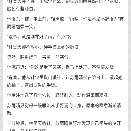
”林昊天笑了笑，正想说什么，却见苏雨晴突然打了个寒颤，
脸色有些苍白。
他眉头一皱，走上前，轻声道：“雨晴，你是不是不舒服？”苏
雨晴勉强一笑。
“没事，就是刚才淋了雨，有点冷。
”林昊天却不放心，伸手搭上她的脉搏。
果然，脉象虚浮，带着一丝寒气。
他沉声道：“你这是受了风寒，得马上处理，不然要发烧。
”说着，他从针包里取出银针，让苏雨晴坐在诊台上，掀起她
的袖子，露出白皙的手臂。
他专注地选了几个穴位，轻轻刺入，动作温柔而精准。
苏雨晴只觉得一股暖流从手臂涌向全身，原本的寒意渐渐消
散。
三分钟后，林昊天收针，苏雨晴惊讶地发现自己额头的冷汗
已退，身上暖洋洋的。