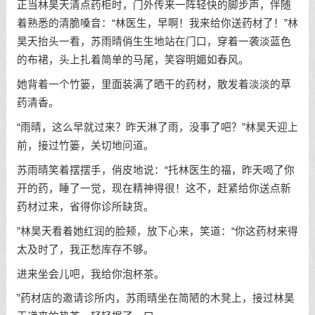
正当林昊天清点药柜时，门外传来一阵轻快的脚步声，伴随
着熟悉的清脆嗓音：“林医生，早啊！我来给你送药材了！”林
昊天抬头一看，苏雨晴俏生生地站在门口，穿着一袭淡蓝色
的布裙，头上扎着简单的马尾，笑容明媚如春风。
她背着一个竹篓，里面装满了晒干的药材，散发着淡淡的草
药清香。
“雨晴，这么早就过来？昨天淋了雨，没事了吧？”林昊天迎上
前，接过竹篓，关切地问道。
苏雨晴笑着摆摆手，俏皮地说：“托林医生的福，昨天喝了你
开的药，睡了一觉，现在精神得很！这不，赶紧给你送点新
药材过来，省得你诊所缺货。
”林昊天看着她红润的脸颊，放下心来，笑道：“你这药材来得
太及时了，我正愁库存不够。
进来坐会儿吧，我给你泡杯茶。
”药材店的邀请诊所内，苏雨晴坐在简陋的木凳上，接过林昊