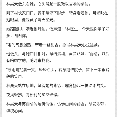
林昊天低头看她，心头涌起一股难以言喻的柔情。
到了村长家门口，苏雨晴停下脚步，转身看着他，月光映在
她眼里，像是藏了满天星光。
她踮起脚，凑近他耳边，低声道：“林医生，今天跟你学了好
多，谢谢你。
”她的气息温热，带着一丝甜香，撩得林昊天心弦乱颤。
他低头，与她四目相对，喉结滚动，声音略哑：“雨晴，以后
有啥想学的，随时来找我。
”苏雨晴抿唇一笑，轻轻点头，转身跑进院子，留下一串银铃
般的笑声。
林昊天站在原地，望着她的背影，嘴角扬起一抹温柔的笑。
夜风轻拂，青松村的星空璀璨。
林昊天与苏雨晴的这份情愫，仿佛山间的药香，愈发浓郁，
缠绕心间。