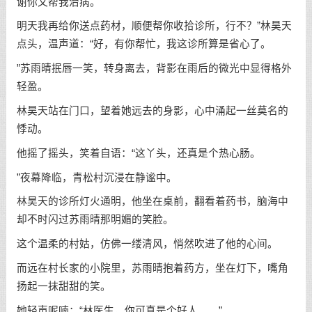
谢你又帮我治病。
明天我再给你送点药材，顺便帮你收拾诊所，行不？”林昊天
点头，温声道：“好，有你帮忙，我这诊所算是省心了。
”苏雨晴抿唇一笑，转身离去，背影在雨后的微光中显得格外
轻盈。
林昊天站在门口，望着她远去的身影，心中涌起一丝莫名的
悸动。
他摇了摇头，笑着自语：“这丫头，还真是个热心肠。
”夜幕降临，青松村沉浸在静谧中。
林昊天的诊所灯火通明，他坐在桌前，翻看着药书，脑海中
却不时闪过苏雨晴那明媚的笑脸。
这个温柔的村姑，仿佛一缕清风，悄然吹进了他的心间。
而远在村长家的小院里，苏雨晴抱着药方，坐在灯下，嘴角
扬起一抹甜甜的笑。
她轻声呢喃：“林医生，你可真是个好人……”