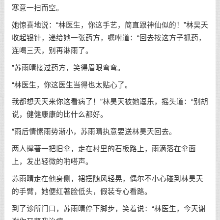
寒意一扫而空。
她惊喜地说：“林医生，你这手艺，简直跟神仙似的！”林昊天
收起银针，递给她一张药方，嘱咐道：“回去按这方子抓药，
连喝三天，别再淋雨了。
”苏雨晴接过药方，笑得眉眼弯弯。
“林医生，你这医生当得也太贴心了。
我都想天天来你这看病了！”林昊天被她逗乐，摇头道：“别胡
说，健健康康的比什么都好。
”雨后情愫雨势渐小，苏雨晴执意要送林昊天回去。
两人撑著一把旧伞，走在村里的石板路上，雨滴落在伞面
上，发出轻微的啪嗒声。
苏雨晴走在他身侧，裙摆随风轻晃，偶尔不小心碰到林昊天
的手臂，她便红著脸低头，假装专心看路。
到了诊所门口，苏雨晴停下脚步，笑着说：“林医生，今天谢