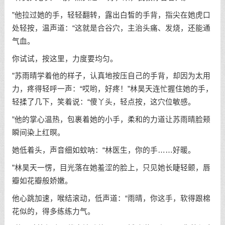
”他拉过她的手，轻轻翻转，露出白皙的手背，指尖在她虎口
处轻按，温声道：“这就是合谷穴，主治头痛、发烧，还能通
气血。
你试试，按这里，力度要均匀。
”苏雨晴学着他的样子，认真地按压自己的手背，却因为太用
力，疼得轻呼一声：“哎哟，好疼！”林昊天连忙握住她的手，
轻揉了几下，笑着说：“傻丫头，轻点按，这穴位敏感。
”他的掌心温热，包裹着她的小手，柔和的力道让苏雨晴脸颊
瞬间染上红暝。
她低着头，声音细如蚊呐：“林医生，你的手……好暖。
”林昊天一愣，目光落在她羞涩的脸上，只见她长睫轻颤，唇
瓣如花瓣般娇嫩。
他心跳加速，喉结滚动，低声道：“雨晴，你这手，软得跟棉
花似的，得多练练力气。