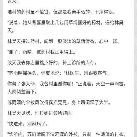
过来。
咱村的药材虽不值钱，但都是我亲手晒的，干净得很。
”说着，她从背篓里取出几包用草绳捆好的药材，递给林昊
天。
林昊天接过药材，闻到一股淡淡的草药清香，心中一暖。
“谢了，雨晴，这药材我正用得上。
改天我去你店里挑点好的，补上诊所的库存。
”苏雨晴摇摇头，俏皮地说：“林医生，别跟我客气。
你帮了张大爷，我替村里谢你呢！”正说着，天空一声闷雷，
大雨倾盆而下。
苏雨晴的伞被风吹得摇摇晃晃，身上瞬间湿了大半。
林昊天见状，忙拉她进诊所避雨。
“快进来，别淋病了。
”诊所内，苏雨晴脱下湿漉漉的外衫，只剩一件薄薄的衬衣，