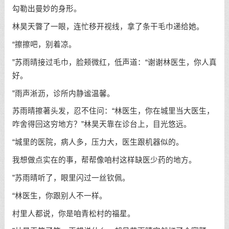
勾勒出曼妙的身形。
林昊天瞥了一眼，连忙移开视线，拿了条干毛巾递给她。
“擦擦吧，别着凉。
”苏雨晴接过毛巾，脸颊微红，低声道：“谢谢林医生，你人真
好。
”雨声淅沥，诊所内静谧温馨。
苏雨晴擦著头发，忍不住问：“林医生，你在城里当大医生，
咋舍得回这穷地方？”林昊天靠在诊台上，目光悠远。
“城里的医院，病人多，压力大，医生跟机器似的。
我想做点实在的事，帮帮像咱村这样缺医少药的地方。
”苏雨晴听了，眼里闪过一丝钦佩。
“林医生，你跟别人不一样。
村里人都说，你是咱青松村的福星。