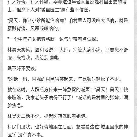
有人好奇，有人怀疑，毕竟这位年轻人虽然是村里出去的博
士，但乡下人对“城里医生”总有些不信任。
“昊天，你这小诊所能治啥病？咱村里人可没啥大毛病，就是
腰酸背痛、风寒咳嗽啥的。
”一个中年妇女抱着胳膊，语气里带着点试探。
林昊天笑笑，温和地说：“大婶，别管大病小病，只要您不舒
服，来找我，我给您瞧瞧。
瞧不好不要钱。
”这话一出，围观的村民哄笑起来，气氛顿时轻松了不少。
就在这时，人群后方传来一阵急促的喊声：“昊天！昊天！快
来瞧瞧，我家老头子病得不行了！”喊话的是村里的张婶，满
脸焦急。
林昊天二话不说，抓起医箱就跟着她跑。
村民们见状，也好奇地跟在后面，想看看这位“城里回来的神
医”有没有真本事。