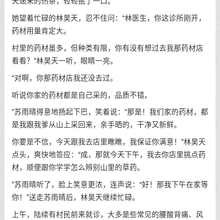
天递来的热茶，轻轻抿了一口。
她望着忙碌的林昊天，忍不住问：“林医生，你这诊所刚开，
药材用量肯定大。
村里的药材虽多，但种类有限，你有没有想过去我那药材店
看看？”林昊天一听，眼睛一亮。
“对啊，你那药材店我还没去过。
听说你家的药材都是自己采的，品质不错。
”苏雨晴得意地扬起下巴，笑着说：“那是！我们家的药材，都
是我跟我爹从山上采回来，亲手晒的，干净又新鲜。
你要是不信，今天跟我去店里瞧瞧，我保证你满意！”林昊天
点头，爽快地答应：“成，那就今天下午，我去你店里挑点药
材，顺便跟你学学怎么辨别山里的草药。
”苏雨晴听了，脸上笑意更浓，连声说：“好！那我下午在家等
你！”送走苏雨晴后，林昊天继续忙碌。
上午，陆续有村民前来就诊，大多是些常见的腰酸背痛、风