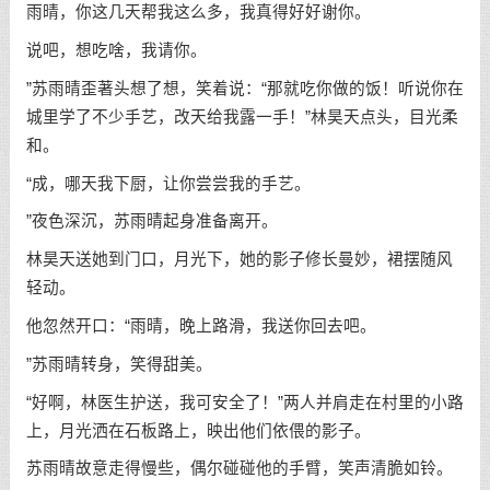
雨晴，你这几天帮我这么多，我真得好好谢你。
说吧，想吃啥，我请你。
”苏雨晴歪著头想了想，笑着说：“那就吃你做的饭！听说你在
城里学了不少手艺，改天给我露一手！”林昊天点头，目光柔
和。
“成，哪天我下厨，让你尝尝我的手艺。
”夜色深沉，苏雨晴起身准备离开。
林昊天送她到门口，月光下，她的影子修长曼妙，裙摆随风
轻动。
他忽然开口：“雨晴，晚上路滑，我送你回去吧。
”苏雨晴转身，笑得甜美。
“好啊，林医生护送，我可安全了！”两人并肩走在村里的小路
上，月光洒在石板路上，映出他们依偎的影子。
苏雨晴故意走得慢些，偶尔碰碰他的手臂，笑声清脆如铃。