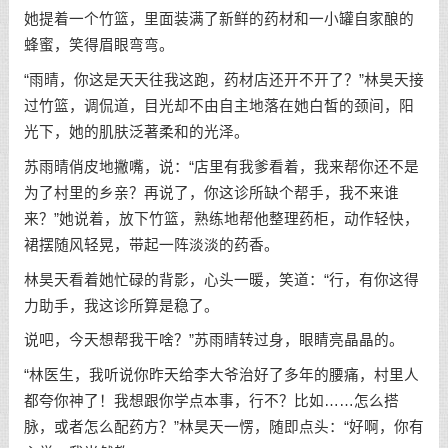
她提着一个竹篮，里面装满了新鲜的药材和一小罐自家酿的
蜂蜜，笑得眉眼弯弯。
“雨晴，你这是天天往我这跑，药材店还开不开了？”林昊天接
过竹篮，调侃道，目光却不由自主地落在她白皙的颈间，阳
光下，她的肌肤泛著柔和的光泽。
苏雨晴俏皮地撇嘴，说：“店里有我爹看着，我来帮你还不是
为了村里的乡亲？再说了，你这诊所缺个帮手，我不来谁
来？”她说着，放下竹篮，熟练地帮他整理药柜，动作轻快，
裙摆随风轻晃，带起一阵淡淡的药香。
林昊天看着她忙碌的背影，心头一暖，笑道：“行，有你这得
力助手，我这诊所算是稳了。
说吧，今天想帮我干啥？”苏雨晴转过身，眼睛亮晶晶的。
“林医生，我听说你昨天给李大爷治好了多年的腰痛，村里人
都夸你神了！我想跟你学点本事，行不？比如……怎么搭
脉，或者怎么配药方？”林昊天一愣，随即点头：“好啊，你有