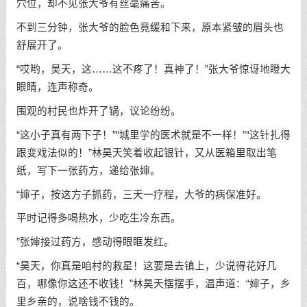
穴位，却不见张大爷有丝毫痛苦。
不到三分钟，张大爷的脸色竟缓和下来，原本紧皱的眉头也
舒展开了。
“哎哟，昊天，这……这不疼了！真神了！”张大爷惊讶地瞪大
眼睛，连声称奇。
围观的村民也炸开了锅，议论纷纷。
“这小子真有两下子！”“城里学的医术就是不一样！”“这针扎得
跟变戏法似的！”林昊天笑着收起银针，又从医箱里取出笔
纸，写下一张药方，递给张婶。
“婶子，按这方子抓药，三天一疗程，大爷的病保准好。
平时记得多喝热水，少吃生冷东西。
”张婶接过药方，感动得眼眶发红。
“昊天，你真是咱村的救星！这要是去镇上，少说得花好几
百，哪像你这还不收钱！”林昊天摆摆手，温声道：“婶子，乡
里乡亲的，说啥钱不钱的。