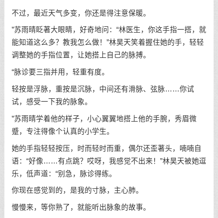
不过，最近天气多变，你还是得注意保暖。
”苏雨晴眨著大眼睛，好奇地问：“林医生，你这手指一搭，就
能知道这么多？教我怎么做！”林昊天笑着握住她的手，轻轻
调整她的手指位置，让她搭上自己的脉搏。
“脉诊要三指并用，轻重有度。
轻按是浮脉，重按是沉脉，中间还有滑脉、弦脉……你试
试，感受一下我的脉象。
”苏雨晴学着他的样子，小心翼翼地搭上他的手腕，秀眉微
蹙，专注得像个认真的小学生。
她的手指轻轻按压，时而轻时而重，偶尔还歪著头，喃喃自
语：“好像……有点跳？哎呀，我感觉不出来！”林昊天被她逗
乐，低声道：“别急，脉诊得练。
你现在感觉到的，是我的寸脉，主心肺。
慢慢来，等你熟了，就能听出脉象的故事。