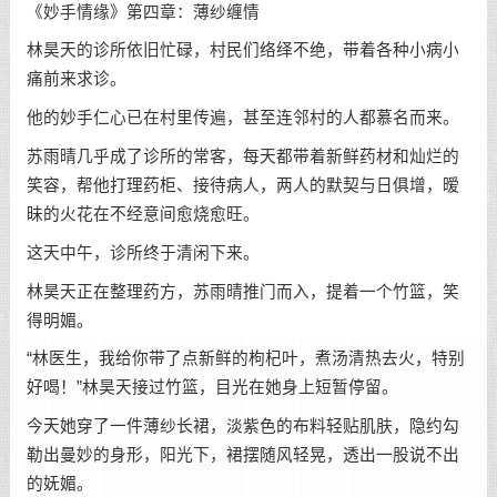
《妙手情缘》第四章：薄纱缠情
林昊天的诊所依旧忙碌，村民们络绎不绝，带着各种小病小
痛前来求诊。
他的妙手仁心已在村里传遍，甚至连邻村的人都慕名而来。
苏雨晴几乎成了诊所的常客，每天都带着新鲜药材和灿烂的
笑容，帮他打理药柜、接待病人，两人的默契与日俱增，暧
昧的火花在不经意间愈烧愈旺。
这天中午，诊所终于清闲下来。
林昊天正在整理药方，苏雨晴推门而入，提着一个竹篮，笑
得明媚。
“林医生，我给你带了点新鲜的枸杞叶，煮汤清热去火，特别
好喝！”林昊天接过竹篮，目光在她身上短暂停留。
今天她穿了一件薄纱长裙，淡紫色的布料轻贴肌肤，隐约勾
勒出曼妙的身形，阳光下，裙摆随风轻晃，透出一股说不出
的妩媚。