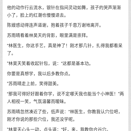
他的动作行云流水，银针在指间灵动如舞，孩子的哭声渐渐
小了，脸上的红潮也慢慢退去。
陈嫂感动得连声道谢，抱着孩子千恩万谢地离开。
苏雨晴看着林昊天的背影，眼里满是崇拜。
“林医生，你这手艺，真是神了！刚才那几针，扎得我都看呆
了。
”林昊天笑着收起针包，说：“这都是基本功。
你要是真想学，我以后多教你点。
”苏雨晴走上前，笑得甜美。
“那我可得好好跟着你学，说不定哪天我也能当个小神医！”两
人相视一笑，气氛温馨而暧昧。
苏雨晴忽然凑近了些，低声说：“林医生，你教我认穴位吧，
刚才你说的那些穴位，我还没学呢。
”林昊天心头一动，点头道：“好，来，我教你合谷穴。