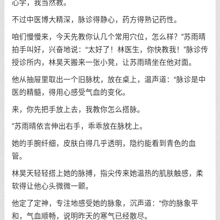
心学，我当然教。
不过中医博大精深，脉诊得静心，药方得熟记药性。
咱们慢慢来，今天先教你认几个常用穴位，怎么样？”苏雨晴
拍手叫好，兴奋地说：“太好了！林医生，你快教我！”脉诊传
授诊所内，林昊天搬来一张小凳，让苏雨晴坐在他对面。
他从抽屉里取出一个旧脉枕，放在桌上，温声道：“脉诊是中
医的精髓，得用心感受气血的变化。
来，你先把手放上去，我教你怎么搭脉。
”苏雨晴依言伸出右手，乖乖放在脉枕上。
她的手腕纤细，皮肤白得几乎透明，隐约能看到青色的血
管。
林昊天轻轻搭上她的脉搏，指尖传来她温热的肌肤触感，柔
软得让他心头微微一颤。
他定了定神，专注地感受她的脉象，沉声道：“你的脉象平
和，气血顺畅，说明昨天的寒气已经散尽。