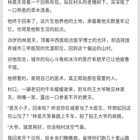
林昊天背着一个旧帆布包，站在村头的老槐树下，深深吸了
一口熟悉的草木清香。
他终于回来了，这片生他养他的土地，承载着他无数童年记
忆，也将是他新生活的起点。
28岁的林昊天，顶着中西医结合医学博士的光环，却选择放
弃城市三甲医院的优渥职位，回到这个偏远的山村。
对他而言，城市的勾心斗角和冰冷的医疗系统早已让他疲惫
不堪。
他想要的，是用自己的医术，真正帮助那些需要的人。
村口，一辆老旧的牛车缓缓驶来，赶车的王大爷瞅见林昊
天，咧嘴一笑，露出一口参差不齐的黄牙。
“昊天小子，回来啦？听说你在城里当了大医生，咋想起回这
穷山沟了？”林昊天笑着跳上牛车，拍了拍王大爷的肩膀。
“大爷，城里再好，也没咱村这空气香。
我回来开个诊所，给乡亲们瞧瞧病，省得你们跑几十里山路