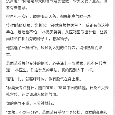
沉声道：“你这是昨天的寒气没完全散，今天又受了点凉，脉
象有些虚浮。
得再扎一次针，顺便喝两天药，彻底把寒气驱干净。
”苏雨晴眨眨眼，笑着说：“那就麻烦林医生了，反正有你这神
手在，我啥也不怕！”林昊天笑笑，从医箱里取出针包，让苏
雨晴坐在柜台旁的椅子上，卷起袖子。
他挑选了一根细针，轻轻刺入她的合谷穴，动作熟练而温
柔。
苏雨晴看着他专注的侧脸，心头涌上一阵暖意，忍不住低声
道：“林医生，你这针灸的手法，真的跟别人不一样。
轻轻一扎，就暖呼呼的，像有股气在身上跑。
”林昊天专注施针，随口答道：“这是中医的精髓，针灸不只是
扎穴位，还要调动人体的气血。
你的寒气不重，三分钟就行。
”果然，不到三分钟，苏雨晴只觉得全身轻松，原本的鼻塞和