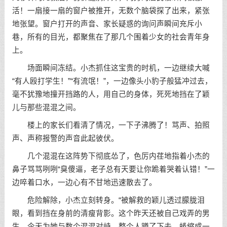
活！一扇接一扇的窗户被推开，无数个脑袋探了出来，紧张
地张望。窗户打开的声音、家长疑惑的询问声瞬间充斥小
巷，所有的目光，都聚焦在了那几个围着少女的社会青年身
上。
场面瞬间冻结。小杰抓住这宝贵的时机，一边继续大喊
“有人殴打学生！”“有流氓！”，一边像头小豹子般猛冲过去，
毫不犹豫地撞开挡路的人，用自己的身体，死死地挡在了颖
儿与那些混混之间。
楼上的家长们看清了情况，一下子沸腾了！骂声、拍照
声、声称报警的声音此起彼伏。
几个混混在这阵势下彻底怂了，色厉内荏地指着小杰的
鼻子骂骂咧咧“臭傻逼，老子总有天要让你跪着哭着认错！”一
边啐着口水，一边心有不甘地迅速散去了。
危险解除，小杰立刻转身。“被解救的颖儿透过朦胧泪
眼，看到挡在身前的清瘦背影。这个昨天还被自己戏弄的男
生，今天为她与数个混混对峙，整个人蹲了下去，蜷缩成一