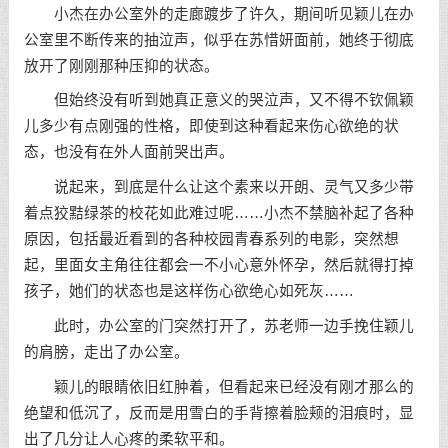
小杰在办公室外的走廊踱步了许久，期间听见颖儿在办
公室里不断传来的抽泣声，似乎在苏惜妍面前，她终于彻底
放开了刚刚那种压抑的状态。
但始终没有听到她真正意义的哭泣声，又不得不钦佩颖
儿多少有点刚强的性格，即使到这种看起来伤心欲绝的状
态，也没有在外人面前哭出声。
说起来，到底是什么让这个素来以开朗、灵气又多少带
着点狡黠绿茶的校花如此难过呢……小杰不禁脑补起了各种
原因，包括最近看到的各种校园青春系列的电影，突然想
起，里面女主角往往都会一不小心意外怀孕，然后就得打掉
孩子，她们的状态也是这样伤心欲绝心如死灰……
此时，办公室的门突然打开了，苏老师一边手挽住颖儿
的肩膀，走出了办公室。
颖儿的眼睛依旧红肿着，但看起来已经没有刚才那么的
绝望和低沉了，反而是用雪白的手背擦着脸颊的泪痕时，显
出了几分让人心疼的柔软平和。