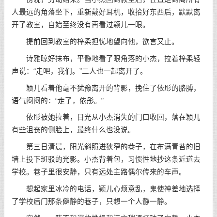
人最远的角落坐下，重新戴好耳机，收拾好东西后，默默离
开了教室，自始至终没有再看过颖儿一眼。
提前回到教室的梓柔担忧地望向他，欲言又止。
诗雅晾好抹布，平静地看了眼角落的小杰，拉着梓柔轻
声说：“走吧，我们。”二人也一起离开了。
颖儿看着他毫不犹豫离开的背影，挽住了依彤的胳膊，
语气闷闷的：“走了，依彤。”
依彤被她拉着，目光从小杰消失的门口收回，落在颖儿
有些沮丧的侧脸上，最终什么也没说。
第三日清晨，阳光斜照进狭窄的巷子，在布满青苔的旧
墙上投下斑驳的光影。小杰背着包，习惯性地抄这条近道去
学校。巷子里很安静，只有远处主路偶尔传来的车声。
想起家里冰冷的电话，颖儿心烦意乱，鬼使神差地选择
了学校后门那条僻静的巷子，只想一个人静一静。