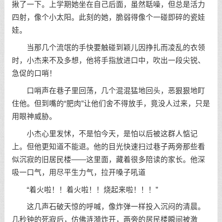
揪了一下。上学期她坐在自己后面，虽然聒噪，但总是活力
四射，像个小太阳。此刻的她，脆弱得像个一碰即碎的瓷娃
娃。
当那几个流氓的手快要触碰到颖儿因挣扎而凌乱的衣领
时，小杰来不及多想，他将手指放进口中，吹出一段尖锐、
急促的口哨！
口哨声在巷子里回荡，几个混混猛地回头，恶狠狠地盯
住他。但到嘴的“肥肉”让他们舍不得放手，竟没人过来，只是
用眼神威胁。
小杰心里发怵，不是怕今天，是怕以后被这群人惦记
上。但他更知道不能退。他的目光快速扫过巷子两旁那些看
似沉寂的旧居民楼——这里面，藏着很多陪读的家长。他深
吸一口气，用尽平生力气，拉开嗓子吼道
“着火啦！！着火啦！！烧起来啦！！！”
这几声石破天惊的呼喊，像炸弹一样投入沉闷的清晨。
几秒钟的死寂后，仿佛涟漪炸开，两旁的居民楼瞬间被激