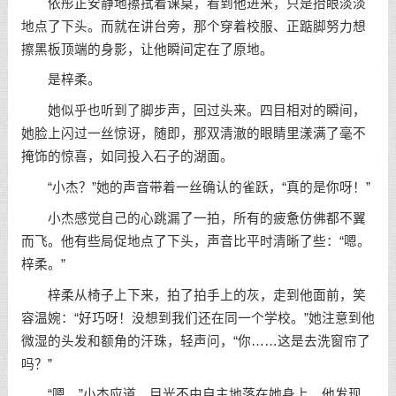
依彤正安静地擦拭着课桌，看到他进来，只是抬眼淡淡
地点了下头。而就在讲台旁，那个穿着校服、正踮脚努力想
擦黑板顶端的身影，让他瞬间定在了原地。
是梓柔。
她似乎也听到了脚步声，回过头来。四目相对的瞬间，
她脸上闪过一丝惊讶，随即，那双清澈的眼睛里漾满了毫不
掩饰的惊喜，如同投入石子的湖面。
“小杰？”她的声音带着一丝确认的雀跃，“真的是你呀！”
小杰感觉自己的心跳漏了一拍，所有的疲惫仿佛都不翼
而飞。他有些局促地点了下头，声音比平时清晰了些：“嗯。
梓柔。”
梓柔从椅子上下来，拍了拍手上的灰，走到他面前，笑
容温婉：“好巧呀！没想到我们还在同一个学校。”她注意到他
微湿的头发和额角的汗珠，轻声问，“你……这是去洗窗帘了
吗？”
“嗯。”小杰应道，目光不由自主地落在她身上。他发现，