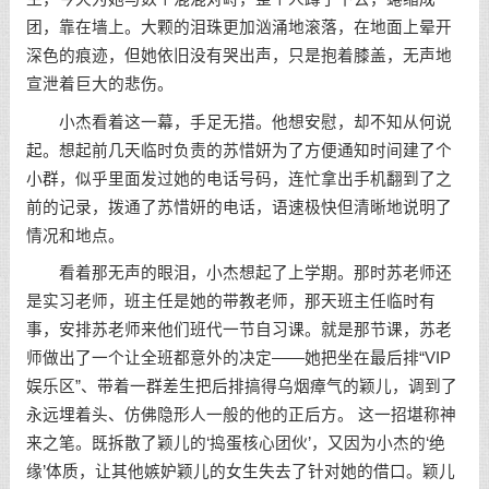
团，靠在墙上。大颗的泪珠更加汹涌地滚落，在地面上晕开
深色的痕迹，但她依旧没有哭出声，只是抱着膝盖，无声地
宣泄着巨大的悲伤。
小杰看着这一幕，手足无措。他想安慰，却不知从何说
起。想起前几天临时负责的苏惜妍为了方便通知时间建了个
小群，似乎里面发过她的电话号码，连忙拿出手机翻到了之
前的记录，拨通了苏惜妍的电话，语速极快但清晰地说明了
情况和地点。
看着那无声的眼泪，小杰想起了上学期。那时苏老师还
是实习老师，班主任是她的带教老师，那天班主任临时有
事，安排苏老师来他们班代一节自习课。就是那节课，苏老
师做出了一个让全班都意外的决定——她把坐在最后排“VIP
娱乐区”、带着一群差生把后排搞得乌烟瘴气的颖儿，调到了
永远埋着头、仿佛隐形人一般的他的正后方。 这一招堪称神
来之笔。既拆散了颖儿的‘捣蛋核心团伙’，又因为小杰的‘绝
缘’体质，让其他嫉妒颖儿的女生失去了针对她的借口。颖儿