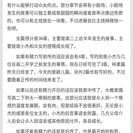
有什么能够打动众女的点。部分章节会带有小剧场，小剧场
发生的故事可以独立看成是甜甜的瞬间或者是带点擦边性质
的，也可以和主线放在一块看，不过进展会比主线稍微快一
些吧。
全篇预计是36章，主要是高二上这半年发生的故事，主
要就是小杰和众女的感情成长线了。
如果有精力写前传的话应该会有4章，写的则是小杰与几
位在高二开学之前发生的事情，现在已经写完了3章。梓柔篇
昨天已经发了，今天的是颖儿篇。另外2篇也有写好的，不过
要跟着正传的时间线来发了。
如果以后还有精力开坑的话应该就是中传了，大概是描
写高二下到大一寒假的故事，这部分应该就是众人到一个情
感的温度发展期，会有肉，但是结局不会很美好，无论是小
杰的或是各位女主的，小杰的后宫事迹会败露，几方父母介
入后会让众人因误会或其他原因分开，各自成长。
如果还能有精力的话就是后传了，也是最开始的构思，