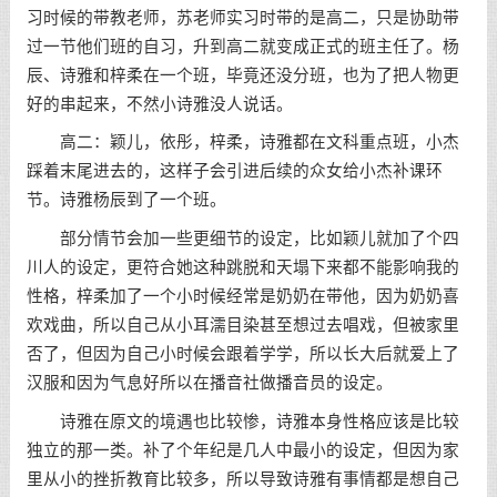
习时候的带教老师，苏老师实习时带的是高二，只是协助带
过一节他们班的自习，升到高二就变成正式的班主任了。杨
辰、诗雅和梓柔在一个班，毕竟还没分班，也为了把人物更
好的串起来，不然小诗雅没人说话。
高二：颖儿，依彤，梓柔，诗雅都在文科重点班，小杰
踩着末尾进去的，这样子会引进后续的众女给小杰补课环
节。诗雅杨辰到了一个班。
部分情节会加一些更细节的设定，比如颖儿就加了个四
川人的设定，更符合她这种跳脱和天塌下来都不能影响我的
性格，梓柔加了一个小时候经常是奶奶在带他，因为奶奶喜
欢戏曲，所以自己从小耳濡目染甚至想过去唱戏，但被家里
否了，但因为自己小时候会跟着学学，所以长大后就爱上了
汉服和因为气息好所以在播音社做播音员的设定。
诗雅在原文的境遇也比较惨，诗雅本身性格应该是比较
独立的那一类。补了个年纪是几人中最小的设定，但因为家
里从小的挫折教育比较多，所以导致诗雅有事情都是想自己