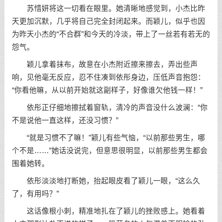
苏惜妍将这一切看在眼里。她清晰地感觉到，小杰比昨
天更加沉默，几乎将自己完全封闭起来。而颖儿，似乎也因
为昨天小杰的“不合群”和今天的冷淡，带上了一丝若有若无的
怨气。
颖儿拿着抹布，故意在小杰附近擦来擦去，弄出些声
响，见他毫无反应，忍不住凑到依彤身边，压低声音抱怨：
“你看他嘛，从以前开始就这副样子，好像谁欠他钱一样！”
依彤正仔细地擦拭着窗轨，清冷的声音没什么波澜：“你
不是说他一直这样，还没习惯？”
“就是习惯不了嘛！”颖儿有些气恼，“以前那些男生，哪
个不是……”她话没说完，但意思很明显，以前那些男生都会
围着她转。
依彤淡淡地打断她，抬起眼皮看了颖儿一眼，“这么久
了，有用吗？”
这话像根小刺，精准地扎在了颖儿的挫败感上。她看着