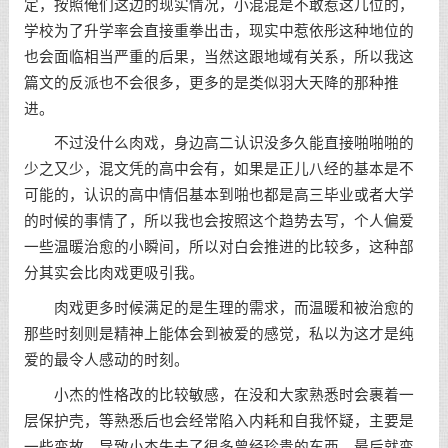
定，按照俺们这边的现实情况，小混混是不敢惹这几位的，
学校为了升学率会直接重拳出击，现实中惹依彤这种地位的
也会面临相当严重的后果，当然这跟地域有关系，所以我这
篇文的反派也不会很多，更多的是类似羽大天降的那种推
进。
不过没什么肉戏，身边高二认识没多久能直接啪啪啪的
少之又少，混文凭的高中会有，如果是正儿八经的基本是不
可能的，认识的高中情侣基本到啪也都是高三毕业或者大学
的时候的事情了，所以我也会按照这个趋势去写，个人偏爱
一些温暖治愈的小瞬间，所以对白会推进的比较多，这种部
分其实会比肉戏更吸引我。
肉戏更多时候满足的是生理的需求，而温暖和被治愈的
那些时刻则是精神上能体会到被爱的感觉，私以为这才是纯
爱的最令人感动的时刻。
小杰的性格改的比较敏感，在没和大家熟悉时会裹着一
层保护壳，等熟悉后也会经常陷入内耗和自我怀疑，主要是
一些变故，导致小杰失去了很多曾经珍贵的东西，最后就变