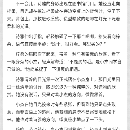
不一会儿，诗雅的身影出现在图书馆门口。她径直走向
梓柔，目光却在掠过梓柔放在旁边空桌上的背包时，停了下
来。背包上，那枚磨砂质感、造型精致的吧唧在灯光下泛着
柔和的光泽。
诗雅伸出手指，轻轻触碰了一下那个吧唧，抬头看向梓
柔，语气直接而平静：“这个，很好看。哪里买的？”
梓柔的眉眼弯了起来，带着一种与有荣焉的欣喜，看了
一眼身旁的小杰，轻声解释道：“不是买的哦。是小杰同学自
己做的。”她简单提了一下漫展的相遇。
诗雅清冷的目光第一次正式落在小杰身上，那目光里闪
过一丝清晰的讶异，随即沉淀为一种纯粹的、对造物的欣
赏。她没有说话，只是对着小杰的方向，微微颔首。
小杰在她目光投来时有些紧张，但看到她只是点头致
意，而非言语上的追问，他紧绷的肩膀不易察觉地放松下
来。他也对着诗雅的方向，幅度极小地点了一下头。
傍晚，劳动结束。当小杰回到教室后，径直走到离所有