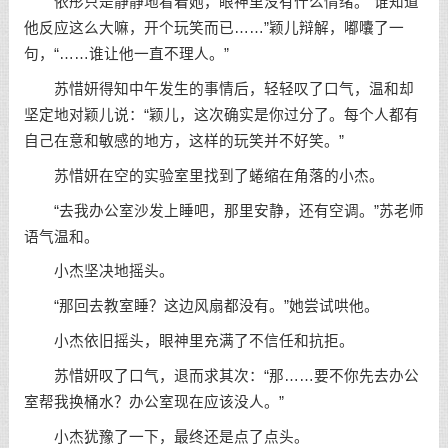
依彤只是静静地看着她，眼神里没有什么情绪。“谁知道
他反应这么大嘛，开个玩笑而已……”颖儿辩解，嘟囔了一
句，“……谁让他一直不理人。”
苏惜妍得知中午发生的事情后，轻轻叹了口气，温和却
坚定地对颖儿说：“颖儿，这次确实是你过分了。每个人都有
自己在意和敏感的地方，这样的玩笑并不好笑。”
苏惜妍在空的实验室里找到了蜷缩在角落的小杰。
“去我办公室沙发上睡吧，那里安静，还有空调。”苏老师
语气温和。
小杰坚决地摇头。
“那回去教室睡？这边风扇都没有。”她尝试哄他。
小杰依旧摇头，眼神里充满了不信任和抗拒。
苏惜妍叹了口气，退而求其次：“那……要不你先去办公
室帮我换桶水？办公室现在应该没人。”
小杰犹豫了一下，最终还是点了点头。