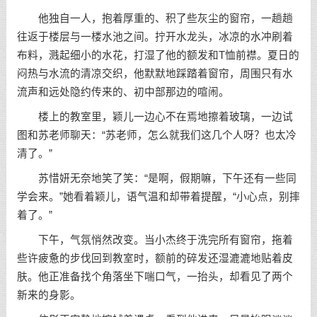
他独自一人，抱着厚重的、积了些灰尘的窗帘，一趟趟
往返于楼层与一楼水池之间。拧开水龙头，冰凉的水冲刷着
布料，溅起细小的水花，打湿了他的额发和T恤前襟。夏日的
闷热与水流的清凉交织，他默默地踩踏着窗帘，周围只有水
流声和远处隐约传来的、初中部那边的喧闹。
楼上的教室里，颖儿一边心不在焉地擦着玻璃，一边试
图和苏老师聊天：“苏老师，怎么就我们这几个人呀？也太冷
清了。”
苏惜妍无奈地笑了笑：“是啊，假期嘛，下午还有一些同
学会来。”她看着颖儿，语气温和却带着提醒，“小心点，别摔
着了。”
下午，气氛悄然改变。当小杰终于洗完所有窗帘，拖着
些许疲惫的步伐回到教室时，额前的碎发还湿漉漉地贴着皮
肤。他正准备找个角落坐下喘口气，一抬头，却看见了两个
新来的身影。