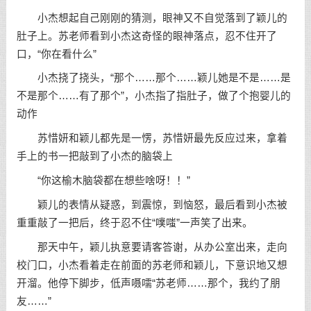
小杰想起自己刚刚的猜测，眼神又不自觉落到了颖儿的
肚子上。苏老师看到小杰这奇怪的眼神落点，忍不住开了
口，“你在看什么”
小杰挠了挠头，“那个……那个……颖儿她是不是……是
不是那个……有了那个”，小杰指了指肚子，做了个抱婴儿的
动作
苏惜妍和颖儿都先是一愣，苏惜妍最先反应过来，拿着
手上的书一把敲到了小杰的脑袋上
“你这榆木脑袋都在想些啥呀！！”
颖儿的表情从疑惑，到震惊，到恼怒，最后看到小杰被
重重敲了一把后，终于忍不住“噗嗤”一声笑了出来。
那天中午，颖儿执意要请客答谢，从办公室出来，走向
校门口，小杰看着走在前面的苏老师和颖儿，下意识地又想
开溜。他停下脚步，低声嗫嚅“苏老师……那个，我约了朋
友……”