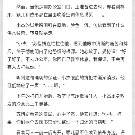
然而，当他走到办公室门口，正准备进去时，却看到梓
柔、颖儿和依彤都在里面吹着空调休息说笑——。
小杰的脚步瞬间钉在原地，脸色一沉，仿佛看到了什么
洪水猛兽，转身就要走。
“小杰！”苏惜妍连忙拉住他，看到他眼中清晰的痛苦和排
斥，终于彻底明白了他恐惧的根源。她心软了，妥协道：“好
了好了，不去办公室。你回自己教室休息，我保证，不会再
有人去打扰你。”
听到这句确切的保证，小杰眼底的抗拒才渐渐消散。他
低低地应了一声：“……嗯。”
下午的打扫开始后，教室里气压低得吓人。小杰周身散
发的冷意比上午更甚。
苏惜妍看着这僵局，心中了然，便安排道：“小杰，梓
柔，你们两个去图书馆帮忙整理一下归还的书籍吧。”
看着两人一前一后离开，颖儿忍不住凑到依彤身边，语