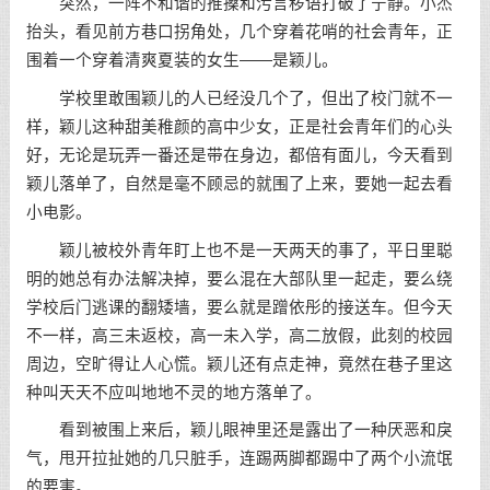
突然，一阵不和谐的推搡和污言秽语打破了宁静。小杰
抬头，看见前方巷口拐角处，几个穿着花哨的社会青年，正
围着一个穿着清爽夏装的女生——是颖儿。
学校里敢围颖儿的人已经没几个了，但出了校门就不一
样，颖儿这种甜美稚颜的高中少女，正是社会青年们的心头
好，无论是玩弄一番还是带在身边，都倍有面儿，今天看到
颖儿落单了，自然是毫不顾忌的就围了上来，要她一起去看
小电影。
颖儿被校外青年盯上也不是一天两天的事了，平日里聪
明的她总有办法解决掉，要么混在大部队里一起走，要么绕
学校后门逃课的翻矮墙，要么就是蹭依彤的接送车。但今天
不一样，高三未返校，高一未入学，高二放假，此刻的校园
周边，空旷得让人心慌。颖儿还有点走神，竟然在巷子里这
种叫天天不应叫地地不灵的地方落单了。
看到被围上来后，颖儿眼神里还是露出了一种厌恶和戾
气，甩开拉扯她的几只脏手，连踢两脚都踢中了两个小流氓
的要害。