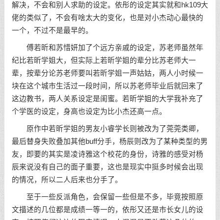
解决，不会和别人求助的设定。依彤的设定其实就和hk109大
佬的类似了，不会有啥太大的变化，也是对小杰动心最快的
一个，不过不是最早的。
傅若昕和苏惜妍加了个远方亲戚的设定，苏老师虽然年
纪比若昕学姐大，但实际上若昕学姐的辈分比苏老师大一
辈，按辈分论苏老师要叫若昕学姐一声姑姑，两人小时候一
块在这个城市生活过一段时间，所以苏老师毕业后就回来了
这边教书，两人关系设定是闺蜜。若昕学姐的大学我补充了
个学医的设定，身高也设定为比小杰还高一点。
原作中若昕学姐的男友小睿学长则被改为了莞莞类卿，
最后替身失败叠加其他buff分手，杨辰则改为了某种类型的男
友，即要的其实是凌诗雅这个校花的身份，诗雅的感受对杨
辰来说没有自己的面子重要，这也是现实中挺多时候会出现
的情况，所以二人后来也分手了。
至于一些反派角色，会保留一些但是不多，毕竟按照原
文描述的几位都是成绩一等一的，依彤又还是市长女儿的设