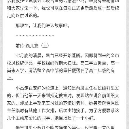
诉我放多少试读会比较合适的话感激不尽，毕竟有些剧情想
和大家讨论一下，我也可以在每次正式更新最后放一些后续
走向以供讨论的。
那现在，让我们进入故事吧。
···························
前传·颖儿篇（上）
七月底的清晨，暑气已经开始蒸腾。因即将到来的全市
校风校貌评比，学校组织假期大扫除。高三学业繁重，高一
尚未入学，清洁整个高中部的重任便落在了高二年级的肩
上。
小杰走在安静的校道上，通知是前班主任在班级群里发
的，但当他第一天来到指定教室时，发现站在讲台前组织大
家的，却是上学期来实习过的苏惜妍老师。她笑着解释原班
主任临时有其他工作安排，后续由她接手。为了方便联系这
几个主动来帮忙的同学，她当场建了一个小群。
他是班里少数几个响应通知的学生，也是唯一来的男