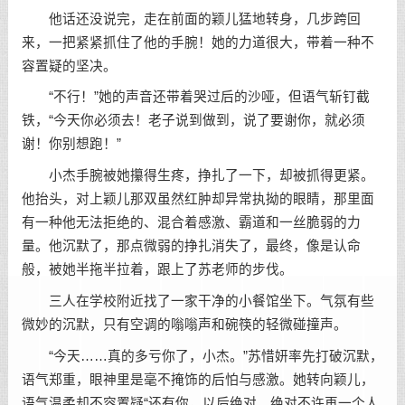
他话还没说完，走在前面的颖儿猛地转身，几步跨回
来，一把紧紧抓住了他的手腕！她的力道很大，带着一种不
容置疑的坚决。
“不行！”她的声音还带着哭过后的沙哑，但语气斩钉截
铁，“今天你必须去！老子说到做到，说了要谢你，就必须
谢！你别想跑！”
小杰手腕被她攥得生疼，挣扎了一下，却被抓得更紧。
他抬头，对上颖儿那双虽然红肿却异常执拗的眼睛，那里面
有一种他无法拒绝的、混合着感激、霸道和一丝脆弱的力
量。他沉默了，那点微弱的挣扎消失了，最终，像是认命
般，被她半拖半拉着，跟上了苏老师的步伐。
三人在学校附近找了一家干净的小餐馆坐下。气氛有些
微妙的沉默，只有空调的嗡嗡声和碗筷的轻微碰撞声。
“今天……真的多亏你了，小杰。”苏惜妍率先打破沉默，
语气郑重，眼神里是毫不掩饰的后怕与感激。她转向颖儿，
语气温柔却不容置疑“还有你，以后绝对、绝对不许再一个人