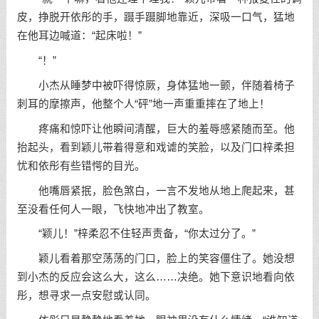
皮，挣脱开依彤的手，蹑手蹑脚地靠近，深吸一口气，猛地
在他耳边喊道：“起床啦！”
“！”
小杰从睡梦中被吓得惊厥，身体猛地一颤，伴随着椅子
刺耳的摩擦声，他整个人“砰”地一声重重摔在了地上！
疼痛和惊吓让他瞬间清醒，巨大的羞辱感紧随而至。他
抬起头，看到颖儿带着得意和戏谑的笑脸，以及门口梓柔担
忧和依彤有些错愕的目光。
他嘴唇紧抿，脸色煞白，一言不发地从地上爬起来，甚
至没看任何人一眼，飞快地冲出了教室。
“颖儿！”梓柔忍不住轻声责备，“你太过分了。”
颖儿看着那空荡荡的门口，脸上的笑容僵住了。她没想
到小杰的反应会这么大，这么……决绝。她下意识地看向依
彤，想寻求一点安慰或认同。