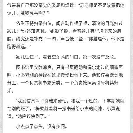
气带着自己都没察觉的委屈和烦躁：“苏老师是不是故意把他
调开，嫌我惹事啊？”
依彤正将扫帚归位，闻言动作顿了顿，清冷的目光扫过
颖儿：“你还知道啊。”她顿了顿，看着颖儿有些垮下来的肩
膀，终究还是补充了一句，声音低了些，“你越逼他，他不是
跑得越远。”
颖儿怔住了，看着空荡荡的门口，第一次没有反驳。
图书馆里安静凉爽，只有书页翻动和偶尔走过的细微声
响。小杰紧绷的神经在这里慢慢松弛下来。他和梓柔默契地
分工，一个负责将书籍分类，一个负责按照索引号将其归
架。
“我发信息叫了诗雅来帮忙，和我一个班的，下学期她就
在别的班了，”梓柔趁着将一摞书递给小杰的间隙，小声说
道，“她应该快到了。”
小杰点了点头，没有多问。