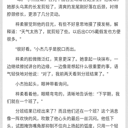
她那头乌黑的长发剪短了，清爽的发尾刚好落在后颈，衬得
脖颈修长，更添了几分灵动。
梓柔察觉到他的目光，有些不好意思地摸了摸发梢，解
释道：“天气太热了，就剪短了些。以后出COS戴假发也方便
很多。”
“很好看。”小杰几乎是脱口而出。
梓柔的脸微微泛红，笑意更深了。她拿起一块抹布，一
边继续擦拭讲台的边缘，一边像是想起什么很重要的事，语
气轻快地对他说：“对了，我前两天看到分班结果了。”
小杰抬起头，眼神带着询问。
梓柔看着他，眼睛弯弯的，清晰地告诉他：“下学期，我
们就在一个班了。”
分班结果已经出来了？而且他们还在一个班？这个消息
像一阵欢快的风，吹散了他心头的最后一丝沉闷。他低下
头，试图掩饰嘴角那抑制不住向上扬起的弧度，只用一个轻