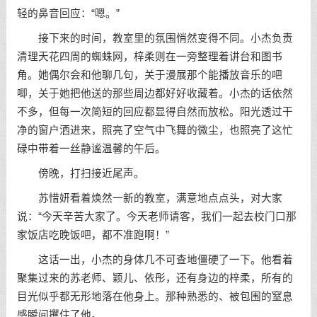
轻的鼻音回应：“嗯。”
接下来的时间，教室里的氛围悄然变得不同。小杰负责
清理天花四周的蜘蛛网，梓柔则在一旁整理着讲台和图书
角。她偶尔会和他聊几句，关于漫展那个能播放音乐的吧
唧，关于她把他送的那些周边都好好收藏着。小杰的话依然
不多，但每一次简短的回应都显得自然而放松。阳光透过干
净的窗户洒进来，照亮了空气中飞舞的微尘，也照亮了这忙
碌中带着一丝静谧温馨的午后。
傍晚，打扫接近尾声。
苏惜妍看着焕然一新的教室，满意地点点头，对大家
说：“今天辛苦大家了。今天老师请客，我们一起去校门口那
家饭店吃晚饭吧，都不准跑啊！”
这话一出，小杰的身体几不可查地僵硬了一下。他看着
聚集过来的苏老师、颖儿、依彤，还有身边的梓柔，所有的
目光似乎都无形地落在他身上。那种熟悉的、被包围的窒息
感瞬间攫住了他。