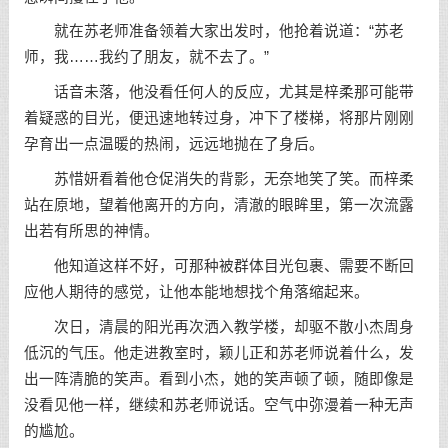
就在苏老师准备领着大家出发时，他抢着说道：“苏老
师，我……我约了朋友，就不去了。”
话音未落，他没看任何人的反应，尤其是梓柔那可能带
着疑惑的目光，便迅速地转过身，冲下了楼梯，将那片刚刚
孕育出一点温暖的热闹，远远地抛在了身后。
苏惜妍看着他仓促消失的背影，无奈地笑了笑。而梓柔
站在原地，望着他离开的方向，清澈的眼眸里，第一次流露
出若有所思的神情。
他知道这样不好，可那种被群体目光包裹、需要不断回
应他人期待的感觉，让他本能地想找个角落缩起来。
次日，清晨的阳光再次洒入教学楼，却驱不散小杰周身
低沉的气压。他走进教室时，颖儿正和苏老师说着什么，发
出一阵清脆的笑声。看到小杰，她的笑声顿了顿，随即像是
没看见他一样，继续和苏老师说话。空气中弥漫着一种无声
的尴尬。