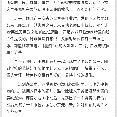
所有的手段，挑衅、逗弄、甚至轻微的肢体碰撞，到了小杰
这里都像打在柔软却深不见底的棉花上，得不到任何回应。
后来，颖儿在一次去办公室交作业时，发现苏老师实习
结束已经离开，她失落之余，从其他老师口中得知，那个让
她‘英雄无用武之地’的座位调整，竟是苏老师临走前特意向班
主任提议的。她非但没有怨恨，反而对这位仅有一节课之
缘、却能精准看透并‘制服’自己的大姐姐，生出了由衷的钦佩
和亲近感。
二十分钟后，小杰和颖儿一起出现在了老师办公室，刚
到学校的苏惜妍匆匆忙忙赶过去之后把他们一块带了回来，
满头大汗，脸色也变得有些泛红，显得十分的紧张。
一进到办公室，苏惜妍就把颖儿抱到怀里，心疼的摸着
她的头。被拥入怀中的颖儿，整个脸埋入了苏惜妍那饱满的
美乳深沟。苏惜妍看向小杰后，先露出了一个赞赏的表情，
然后又做了一个眼色，示意小杰先出去，留她和颖儿两个人
在办公室。