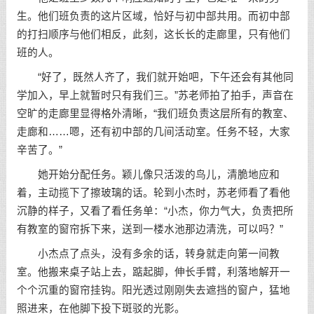
生。他们班负责的这片区域，恰好与初中部共用。而初中部
的打扫顺序与他们相反，此刻，这长长的走廊里，只有他们
班的人。
“好了，既然人齐了，我们就开始吧，下午还会有其他同
学加入，早上就暂时只有我们三。”苏老师拍了拍手，声音在
空旷的走廊里显得格外清晰，“我们班负责这层所有的教室、
走廊和……嗯，还有初中部的几间活动室。任务不轻，大家
辛苦了。”
她开始分配任务。颖儿像只活泼的鸟儿，清脆地应和
着，主动揽下了擦玻璃的话。轮到小杰时，苏老师看了看他
沉静的样子，又看了看任务单：“小杰，你力气大，负责把所
有教室的窗帘拆下来，送到一楼水池那边清洗，可以吗？”
小杰点了点头，没有多余的话，转身就走向第一间教
室。他搬来桌子站上去，踮起脚，伸长手臂，利落地解开一
个个沉重的窗帘挂钩。阳光透过刚刚失去遮挡的窗户，猛地
照进来，在他脚下投下斑驳的光影。