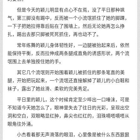
但是今天的颖儿明显有点心不在焉，没了平日那种飒
气，第三脚没有踢中，反而被一个小流氓抓住了她的脚踝，
一下子把她拉得靠后贴在了围墙上，然后无论她再怎么挣
扎，踢出去那只脚被死死抓住，再也动不了。
常年练舞的颖儿身体韧性好，一边腿被抬起来后，依然
能保持平衡，反而拉伸成两条腿成直角的诱惑形状，两个流
氓围上去单独按住她的手。
其它几个流氓则开始围着颖儿被抓住的那条笔直的美
腿，开始把玩起来，一个流氓还直接解掉了颖儿的小白鞋和
袜子，露出了她丝滑、柔软的完美秀足。
平日里的颖儿，这个时候肯定至少啐出一口唾沫，可是
不知道今天她怎么了，眼神里失去了往日的光彩，呈现出空
洞和空白，双眼略显红肿，鼻尖也红红的，泪珠嘀嗒嘀嗒从
眼角往外涌。
小杰看着那无声滑落的眼泪，心里像是被什么东西狠狠