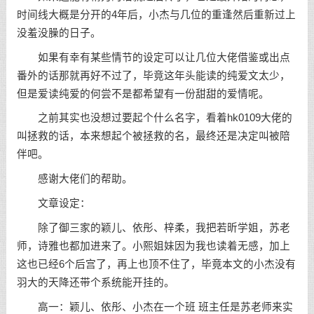
时间线大概是分开的4年后，小杰与几位的重逢然后重新过上
没羞没臊的日子。
如果有幸有某些情节的设定可以让几位大佬借鉴或出点
番外的话那就再好不过了，毕竟这年头能读的纯爱文太少，
但是爱读纯爱的何尝不是都希望有一份甜甜的爱情呢。
之前其实也没想过要起个什么名字，看着hk0109大佬的
叫拯救的话，本来想起个被拯救的名，最终还是决定叫被陪
伴吧。
感谢大佬们的帮助。
文章设定：
除了御三家的颖儿、依彤、梓柔，我把若昕学姐，苏老
师，诗雅也都加进来了。小熙姐妹因为我也读着无感，加上
这也已经6个后宫了，再上也顶不住了，毕竟本文的小杰没有
羽大的天降还带个系统能开挂的。
高一：颖儿、依彤、小杰在一个班 班主任是苏老师来实