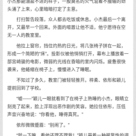
小杰那副油盐不进的样子，一股莫名的火气混着不服输的劲
头涌了上来，心里暗暗打定了主意。
打扫暂告段落，众人都去吃饭或休息。小杰最后一个离
开，又最早一个回来。外面的喧嚣让他不适，他宁愿待在空
无一人的教室里。
他拉上窗帘，挡住灼热的日光，将几张椅子拼在一起，
形成一个简陋的“床”。投影仪被他悄悄打开，幕布上播放着一
部宫崎骏的电影，微弱的光线在昏暗的室内闪烁。疲惫很快
袭来，他蜷缩在椅子上，慢慢进入了睡眠。
不知过了多久，教室门被轻轻推开。梓柔、依彤和颖儿
提前回到了学校。
“嘘——”颖儿一眼就看到了在椅子上熟睡的小杰，眼睛立
刻亮了起来，脸上浮现出恶作剧的笑容。她拉住依彤，压低
声音兴奋地说：“你看他，睡得真死。”
依彤微微蹙眉：“别闹了。”
“就一下嘛，看他还理不理我！”颖儿带着一种报复性的调