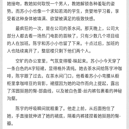
她接吻，教她如何取悦一个男人，教她解锁各种羞耻的姿
势。而苏小小也像一个求知若渴的学生，贪婪地学习着，享
受着这种身体被填满、欲望被满足的极致快感。
最疯狂的一次，是在公司的茶水间。那天晚上，公司大
部分人都去看一场热门电影的首映了，只有少数几个项目组
的人在加班。陈宇和苏小小也留了下来。十点过后，加班的
人也陆续离开了，整层楼只剩下他们两个人。
空旷的办公室里，气氛变得暧-昧起来。苏小小今天穿了
一条白色的A字短裙，显得格外清纯。她去茶水间给陈宇冲咖
啡，陈宇跟了过去。在茶水间门口，他看着苏小小弯腰从橱
柜里拿咖啡豆的背影，裙摆因为她的动作而向上提起，露出
了浑圆挺翘的臀-部曲线，以及被白色蕾-丝内裤包裹着的神秘
沟壑。
陈宇的呼吸瞬间就粗重了。他走上前，从后面抱住了
她，手直接就伸进了她的裙底，隔着内裤揉捏着她挺翘的臀-
瓣。