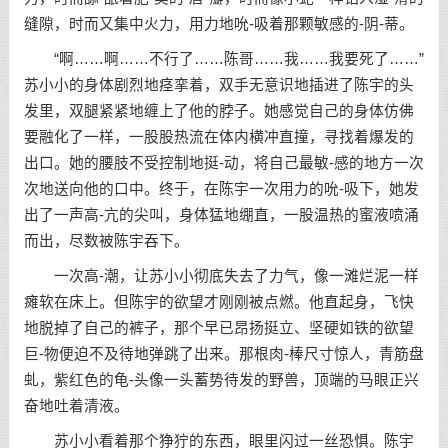
缝隙，时而又集中火力，用力地吮-吸着那颗敏感的-阴-蒂。
“啊……啊……不行了……陈哥……我……我要死了……”
苏小小的身体剧烈地痉挛着，双手无意识地插进了陈宇的头
发里，双腿紧紧地缠上了他的脖子。她感觉自己的身体仿佛
要融化了一样，一股股热流在体内横冲直撞，寻找着爆发的
出口。她的腰肢不受控制地挺-动，将自己最敏-感的地方一次
次地送向他的口中。终于，在陈宇一次用力的吮-吸下，她发
出了一声高-亢的尖叫，身体猛地绷直，一股温热的蜜液喷涌
而出，尽数被陈宇吞下。
一次高-潮，让苏小小彻底失去了力气，像一滩烂泥一样
瘫软在床上。但陈宇的欲望才刚刚被点燃。他直起身，飞快
地脱掉了自己的裤子，那个早已昂扬挺立、坚硬如铁的欲望
巨-物便迫不及待地弹跳了出来。那根肉-棒尺寸惊人，青筋盘
虬，紫红色的龟-头像一头蓄势待发的野兽，顶端的马眼正兴
奋地吐着清液。
苏小小看着那个狰狞的东西，眼里闪过一丝恐惧。陈宇