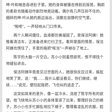
呻-吟和喘息吞进肚子里。她的身体被撞击得前后摇晃，胸前
的柔软也随着动作剧烈地晃动着。偶尔有几声压抑不住的、
细碎的呻-吟从她的唇边溢出，消散在寂静的空气里。
“啪嗒”，一声轻响从门口传来。
两个人瞬间僵住，血液都仿佛凝固了。是保洁阿姨！她
推着清洁车，正准备进来打扫卫生。看到里面的情景，保洁
阿姨也愣住了，手里的拖把“哐当”一声掉在了地上。
陈宇的大脑一片空白。苏小小则羞愤欲死，恨不得找个
地缝钻进去。
保洁阿姨毕竟是见过世面的人，她很快反应过来，尴尬
地笑了笑，说：“我……我什么都没看见，你们继续，继
续……”说完，便捡起拖把，飞也似的逃走了。
这突如其来的意外，像一盆冷水，浇熄了陈宇所有的欲
望。他飞快地从苏小小的身体里退了出来，整理好自己的裤
子。苏小小也手忙脚乱地拉下裙子，整理着凌乱的衣服，脸