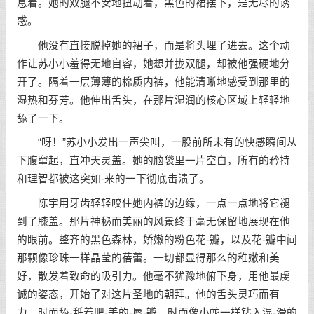
息着。她的双腿不安地扭动着，黑色的裙摆下，是无尽的诱
惑。
他没有直接脱掉她的裙子，而是将头埋了进去。这个动
作让苏小小羞得无地自容，她想并拢双腿，却被他强硬地分
开了。隔着一层薄薄的棉质内裤，他能清晰地感受到那里的
湿热和芬芳。他伸出舌头，在那片湿润的核心区域上轻轻地
舔了一下。
“呀！”苏小小发出一声尖叫，一股前所未有的快感瞬间从
下腹窜起，直冲天灵盖。她的脑袋里一片空白，所有的矜持
和理智都被这突如-来的一下彻底击溃了。
陈宇用牙齿轻轻咬住她内裤的边缘，一点一点地将它褪
到了膝盖。那片神秘而美丽的风景终于毫无保留地展现在他
的眼前。整齐的黑色森林，娇嫩的粉色花-瓣，以及花-瓣中间
那颗像珍珠一样晶莹的蓓蕾。一切都显得那么的稚嫩和美
好，散发着致命的吸引力。他毫不犹豫地俯下身，用他最虔
诚的姿态，开始了对这片圣地的朝拜。他的舌头灵巧而有
力，时而舔-舐着肥-美的-唇-瓣，时而像小蛇一样钻入湿-滑的