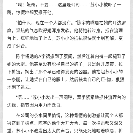
“啊！陈哥，不要……这里是公司……”苏小小被吓了一
跳，惊慌地想要推开他。
“怕什么，现在一个人都没有。”陈宇的嘴唇在她的耳边厮
磨，温热的气息吹得她浑身发软。他将她转过身，抵在流理
台上，疯狂地吻了上去。苏小小的抵抗很快就土崩瓦解，变
成了迎合。
陈宇将她的A字裙掀到了腰间，然后连着内裤一起褪到了
她的大腿。他甚至没有脱掉自己的裤子，只是解开皮带，拉
下裤链，掏出了那个早已硬得发烫的凶器。他抬起苏小小的
一条腿，让她架在自己的腰上，然后扶着自己的巨-物，狠狠
地刺了进去。
“唔……”苏小小发出一声闷哼，双手紧紧地抓住流理台的
边缘，指节因为用力而泛白。
在公司的茶水间里偷情，这种背德的刺激感让两个人都
兴奋到了极点。陈宇的动作大开大合，每一次撞击都又深又
重。苏小小不敢发出太大的声音，只能死死地咬着嘴唇，将