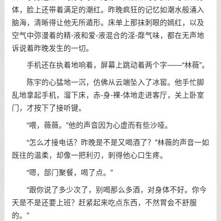
体，脸上还带着满足的潮红。昨晚疯狂的记忆如潮水般涌入
脑海，清晰得让他无所遁形。床单上那抹刺眼的嫣红，以及
空气中弥漫着的精-液和爱-液混合的淫-靡气味，都在无声地
诉说着昨晚发生的一切。
手机还在执着地响着，屏幕上跳动着两个字——“林薇”。
陈宇的心猛地一沉，仿佛从云端坠入了冰窖。他手忙脚
乱地拿起手机，溜下床，赤-身-裸-体地走进客厅，关上卧室
门，才按下了接听键。
“喂，薇薇。”他的声音因为心虚而有些沙哑。
“怎么才接电话？昨晚是不是又喝酒了？”林薇的声音一如
既往的温柔，却像一把利刃，刺得他心口生疼。
“嗯，部门聚餐，喝了点。”
“跟你说了多少次了，别喝那么多酒，对身体不好。你今
天是不是还要上班？赶紧起来吃点东西，不然胃会不舒服
的。”