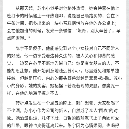
从那天起，苏小小似乎对他格外热情。她会特意在他上
班打卡的时候递上一杯热咖啡，说是自己顺路买的；会在下
午茶时间，把多出来的一块小蛋糕悄悄放在他的办公桌上；
会在他加班的时候，发来一条微信：“陈哥，别太辛苦了，早
点回家哦。”
陈宇不是傻子，他能感觉到这个小女孩对自己不同常人
的好感。他一边享受着这种久违的、被人关心和仰慕的感
觉，一边又在心里不断地告诫自己：你是有女朋友的人，不
能胡思乱想。他开始刻意地疏远苏小小，尽量避免和她单独
接触。但越是压抑，内心的那头野兽就越是蠢蠢-欲-动。苏小
小的身影，她的笑容，她裙摆下若隐若现的双腿，像魔咒一
样，在他的脑海里挥之不去。
转折点发生在一个周五的晚上。部门聚餐，大家都喝了
不少酒。苏小小作为公司的新人，自然成了众人“围攻”的对
象。她酒量很浅，几杯下肚，白皙的脸颊就飞上了两团可爱
的红晕，眼神也变得迷离起来。陈宇因为心情烦闷，也喝得