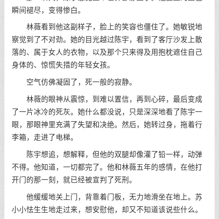
瞬间褪尽，变得惨白。
林薇看到他这副样子，脸上的笑容也僵住了。她敏锐地
察觉到了不对劲。她的目光越过陈宇，看到了客厅沙发上散
落的、属于女人的衣物，以及那个只来得及用抱枕遮住自己
身体的、惊慌失措的年轻女孩。
空气仿佛凝固了，死一般的寂静。
林薇的眼神从震惊，到难以置信，再到心碎，最后变成
了一片冰冷的死灰。她什么都没说，只是深深地看了陈宇一
眼，那眼神里充满了失望和决绝。然后，她转过身，拖着行
李箱，走进了电梯。
陈宇想追，想解释，但他的双腿却像灌了铅一样，动弹
不得。他知道，一切都完了。他和林薇五年的感情，在他打
开门的那一刻，就已经被宣判了死刑。
他缓缓地关上门，背靠着门板，无力地滑坐在地上。苏
小小怯生生地走过来，想安慰他，却又不知道该说些什么。