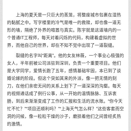
上海的夏天是一只巨大的蒸笼，将整座城市包裹在湿热
的黏腻之中。写字楼里的冷气是唯一的救赎，却也像一道无
形的墙，隔绝了外界的喧嚣与真实。陈宇就是这道墙内的一
个普通IT工程师，每天对着闪烁的代码，构建着虚拟的世
界，而他自己的世界，却在不知不觉中出现了一道裂缝。
裂缝的名字叫“距离”。他的女友林薇，一个事业心极强的
女人，半年前被公司派驻到深圳，负责一个重要项目。他们
是大学同学，爱情长跑了五年，感情基础牢固，本已到了谈
婚论嫁的阶段。但这个突如其来的外派，像一把无情的刻
刀，在他们亲密无间的关系上划下了一道深深的沟壑。每天
的视频通话成了例行公事，从一开始的温情脉脉、互诉衷
肠，到后来渐渐变成了工作的汇报和生活的流水账。“你今天
忙不忙？”“项目还顺利吗？”“上海天气怎么样？”这些客套而空
洞的问候，像一粒粒干燥的沙子，磨损着他们之间曾经炙热
的激情。