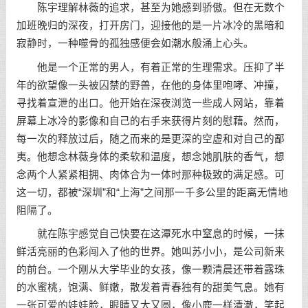
陈宇理解林薇的追求，甚至为她感到骄傲。但在无数个
加班晚归的深夜，打开房门，迎接他的是一片冰冷的黑暗和
寂静时，一种噬骨的孤独感便会如潮水般涌上心头。
他是一个正常的男人，有着正常的生理需求。压抑了半
年的欲望像一头被囚禁的野兽，在他的身体里咆哮、冲撞，
寻找着宣泄的出口。他开始在深夜浏览一些成人网站，靠着
屏幕上冰冷的影像和自己的右手来获得片刻的慰藉。然而，
每一次的释放过后，随之而来的是更深的空虚和对自己的鄙
夷。他想念林薇身体的柔软和温度，想念她肌肤的香气，想
念两个人紧紧相拥、肉体合为一体时那种极致的满足感。可
这一切，都被“深圳”和“上海”之间那一千多公里的距离无情地
阻隔了。
就在陈宇感觉自己快要在这潭死水中窒息的时候，一抹
鲜活亮丽的色彩闯入了他的世界。她叫苏小小，是公司新来
的前台。一个刚从大学毕业的女孩，像一颗清晨还带着露珠
的水蜜桃，饱满、鲜嫩，散发着青春独有的甜美气息。她有
一张可爱的娃娃脸，眼睛又大又圆，像小鹿一样清澈，笑起