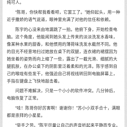
纯可人。
“陈哥，你快帮我看看吧，它罢工了。”她仰起头，用一种
近乎撒娇的语气说道，眼神里充满了对他的信任和依赖。
陈宇的心没来由地漏跳了一拍。他俯下身，开始检查电
脑。这个角度，他能闻到她头发上传来的淡淡洗发水香味，
像某种水果的甜香，和他惯用的薄荷味洗发水截然不同。他
的目光不经意地扫过她放在桌下的双腿，连衣裙的裙摆因为
她坐着的姿势而向上缩了一些，露出了一截光滑、细腻的大
腿肌肤，在办公桌下的阴影里泛着柔和的光泽。陈宇感到自
己的喉咙有些发干，他强迫自己将视线转回到电脑屏幕上，
手指在键盘上飞快地敲击着。
问题不难解决，只是一个小小的软件冲突。几分钟后，
电脑恢复了正常。
“哇！陈哥你好厉害啊！谢谢你！”苏小小双手合十，满眼
都是崇拜的小星星。
“举手之劳。”陈宇尽量让自己的声音听起来平静而专业。