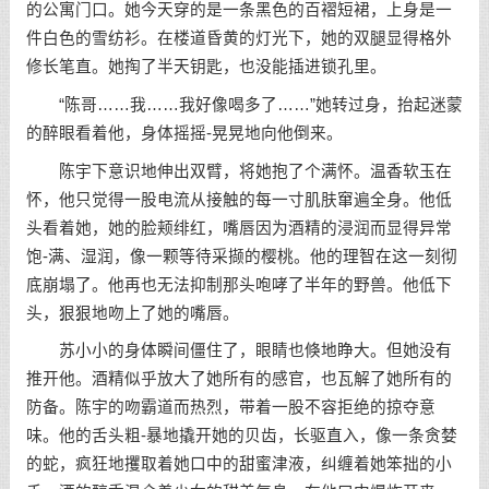
的公寓门口。她今天穿的是一条黑色的百褶短裙，上身是一
件白色的雪纺衫。在楼道昏黄的灯光下，她的双腿显得格外
修长笔直。她掏了半天钥匙，也没能插进锁孔里。
“陈哥……我……我好像喝多了……”她转过身，抬起迷蒙
的醉眼看着他，身体摇摇-晃晃地向他倒来。
陈宇下意识地伸出双臂，将她抱了个满怀。温香软玉在
怀，他只觉得一股电流从接触的每一寸肌肤窜遍全身。他低
头看着她，她的脸颊绯红，嘴唇因为酒精的浸润而显得异常
饱-满、湿润，像一颗等待采撷的樱桃。他的理智在这一刻彻
底崩塌了。他再也无法抑制那头咆哮了半年的野兽。他低下
头，狠狠地吻上了她的嘴唇。
苏小小的身体瞬间僵住了，眼睛也倏地睁大。但她没有
推开他。酒精似乎放大了她所有的感官，也瓦解了她所有的
防备。陈宇的吻霸道而热烈，带着一股不容拒绝的掠夺意
味。他的舌头粗-暴地撬开她的贝齿，长驱直入，像一条贪婪
的蛇，疯狂地攫取着她口中的甜蜜津液，纠缠着她笨拙的小