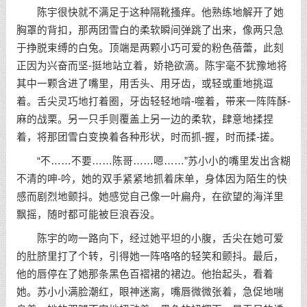
陈宇很快就不满足于这种隔靴搔痒。他熟练地解开了她
胸罩的背扣，那两团雪白的柔软瞬间弹跳了出来，像两只急
于挣脱束缚的白兔。顶端是两颗小巧可爱的粉色蓓蕾，此刻
正因为兴奋而坚-挺地站立着，娇艳欲滴。陈宇毫不犹豫地将
其中一颗含进了嘴里，用舌头、用牙齿，或轻或重地挑逗
着。舌尖灵巧地打着圈，牙齿轻轻地啃-噬着，带来一阵阵酥-
麻的战栗。另一只手则覆盖上另一边的柔软，肆意地揉捏
着，将那团雪白变换着各种形状，时而抓-握，时而揉-搓。
“不……不要……陈哥……嗯……”苏小小的嘴里发出含糊
不清的呻-吟，她的双手紧紧地抓着床单，身体因为陌生的快
感而剧烈地颤抖。她感觉自己像一叶扁舟，在欲望的海洋里
飘摇，随时都可能被巨浪吞没。
陈宇的吻一路向下，经过她平坦的小腹，舌尖在她可爱
的肚脐里打了个转，引得她一阵咯咯的轻笑和颤抖。最后，
他的唇停在了她那条黑色百褶裙的裙边。他抬起头，看着
她。苏小小满脸潮红，眼神迷离，嘴唇微微张着，急促地喘