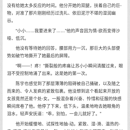
没有给她太多反应的时间。他分开她的双腿，扶着自己的巨-
物，对准了那片刚刚经历过洗礼、依旧泥泞不堪的湿润幽
谷。
“小小……我要进来了……”他的声音因为情-欲而变得沙
哑、低沉。
他没有等待她的回答，腰部用力一沉，那巨大的头部便
势如破竹地撕开了她最后的屏障。
“啊——！疼！”撕裂般的疼痛让苏小小瞬间清醒过来，眼
泪不受控制地涌了出来。这是她的第一次。
陈宇也感觉到了那层薄薄的阻碍被自己捅破，以及随之
而来的、令人发疯的紧致包裹。他没想到这个看起来开放的
女孩竟然还是个处-女。一股混杂着兴奋、怜惜和征服的快感
瞬间席卷了他。他停了下来，低下头，温柔地吻去她眼角的
泪水，轻声安抚道：“乖，别怕，一会儿就好了。”
他开始缓慢地、试探性地抽-动。紧致、湿-滑、温热的-