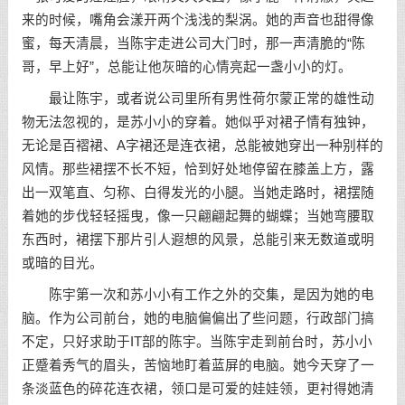
来的时候，嘴角会漾开两个浅浅的梨涡。她的声音也甜得像
蜜，每天清晨，当陈宇走进公司大门时，那一声清脆的“陈
哥，早上好”，总能让他灰暗的心情亮起一盏小小的灯。
最让陈宇，或者说公司里所有男性荷尔蒙正常的雄性动
物无法忽视的，是苏小小的穿着。她似乎对裙子情有独钟，
无论是百褶裙、A字裙还是连衣裙，总能被她穿出一种别样的
风情。那些裙摆不长不短，恰到好处地停留在膝盖上方，露
出一双笔直、匀称、白得发光的小腿。当她走路时，裙摆随
着她的步伐轻轻摇曳，像一只翩翩起舞的蝴蝶；当她弯腰取
东西时，裙摆下那片引人遐想的风景，总能引来无数道或明
或暗的目光。
陈宇第一次和苏小小有工作之外的交集，是因为她的电
脑。作为公司前台，她的电脑偏偏出了些问题，行政部门搞
不定，只好求助于IT部的陈宇。当陈宇走到前台时，苏小小
正蹙着秀气的眉头，苦恼地盯着蓝屏的电脑。她今天穿了一
条淡蓝色的碎花连衣裙，领口是可爱的娃娃领，更衬得她清