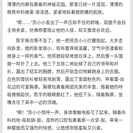
薄薄的内裤包裹着的神秘花园。那里已经一片湿润，薄薄的
棉质布料被爱-液浸透，紧紧地贴着她娇嫩的肌肤。
“嗯……”苏小小发出了一声压抑不住的娇喘，双腿不由自
主地夹紧，仿佛想要阻止他的入侵，却又像是在欢迎。
陈宇再也等不及了。他一把将苏小小拦腰抱起，大步走
向卧室。她的卧室很小，但布置得很温馨，空气中弥漫着和
她身上一样的香气。他将她轻轻地放在床上，然后像一头饿
狼一样扑了上去。他三下五除二地扯掉了自己的领带和衬
衫，露出了结实的胸膛，然后开始急切地解她身上的衣服。
白色的雪纺衫被轻易地剥落，露出了里面粉色的、带着蕾-丝
花边的可爱胸罩。胸罩包裹着两团完美的丰盈，随着她的呼
吸微微起伏。陈宇的眼睛都红了，他低下头，隔着胸罩，张
嘴含住了其中一边的顶端。
“啊！”苏小小惊呼一声，身体像触电般弓了起来。隔着布
料的吮-吸和舔-舐，湿热的口腔包裹着那一点坚-挺，带来一
种朦胧而又强烈的快感，让她感到既羞耻又兴奋。