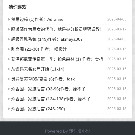
猜你喜欢
禁忌边缘 (1)作者：Adranne
2025-04-03
鸣濑晴作为卑女的代价，就是被分析员狠狠调教！
2025-03-17
(完)作者：空琉lemon
超级淫乱系统 (149)作者：akmaya007
2025-04-03
乱宫闱 (21-30) 作者： 喝橙汁
2025-03-15
艾泽邦尼亚传奇第一季：铅色森林 (1) 作者：骨折
2025-03-15
的海绵体
从遭遇无名女尸开始 (11-14)
2025-03-15
灵异复苏草B就变强 (6)作者：fdsk
2025-03-15
众香国，家族后宫 (93-96)作者：瘦不了
2025-03-15
众香国，家族后宫 (134-138)作者：瘦不了
2025-03-15
众香国，家族后宫 (246-250)
2025-03-15
Powered By
迷你版小说