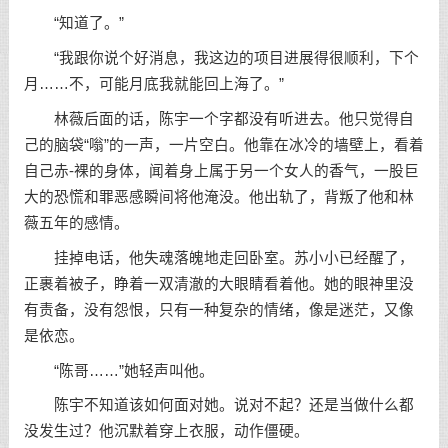
“知道了。”
“我跟你说个好消息，我这边的项目进展得很顺利，下个
月……不，可能月底我就能回上海了。”
林薇后面的话，陈宇一个字都没有听进去。他只觉得自
己的脑袋“嗡”的一声，一片空白。他靠在冰冷的墙壁上，看着
自己赤-裸的身体，闻着身上属于另一个女人的香气，一股巨
大的恐慌和罪恶感瞬间将他淹没。他出轨了，背叛了他和林
薇五年的感情。
挂掉电话，他失魂落魄地走回卧室。苏小小已经醒了，
正裹着被子，睁着一双清澈的大眼睛看着他。她的眼神里没
有责备，没有怨恨，只有一种复杂的情绪，像是迷茫，又像
是依恋。
“陈哥……”她轻声叫他。
陈宇不知道该如何面对她。说对不起？还是当做什么都
没发生过？他沉默着穿上衣服，动作僵硬。