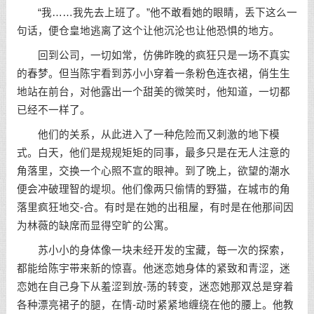
“我……我先去上班了。”他不敢看她的眼睛，丢下这么一
句话，便仓皇地逃离了这个让他沉沦也让他恐惧的地方。
回到公司，一切如常，仿佛昨晚的疯狂只是一场不真实
的春梦。但当陈宇看到苏小小穿着一条粉色连衣裙，俏生生
地站在前台，对他露出一个甜美的微笑时，他知道，一切都
已经不一样了。
他们的关系，从此进入了一种危险而又刺激的地下模
式。白天，他们是规规矩矩的同事，最多只是在无人注意的
角落里，交换一个心照不宣的眼神。到了晚上，欲望的潮水
便会冲破理智的堤坝。他们像两只偷情的野猫，在城市的角
落里疯狂地交-合。有时是在她的出租屋，有时是在他那间因
为林薇的缺席而显得空旷的公寓。
苏小小的身体像一块未经开发的宝藏，每一次的探索，
都能给陈宇带来新的惊喜。他迷恋她身体的紧致和青涩，迷
恋她在自己身下从羞涩到放-荡的转变，迷恋她那双总是穿着
各种漂亮裙子的腿，在情-动时紧紧地缠绕在他的腰上。他教