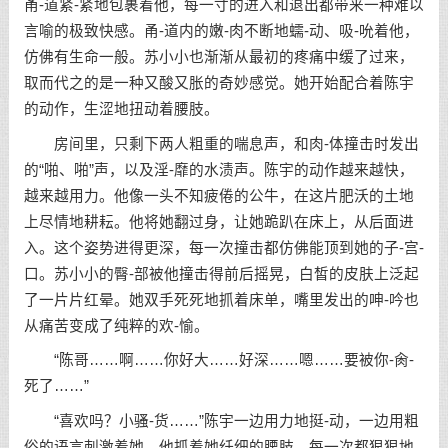
甬-道紧-紧地包裹着他，每一寸的进入和退出都带来一种难以
言喻的极致快感。甬-道内的嫩-肉不断地蠕-动、吸-吮着他，
仿佛有生命一般。苏小小也渐渐从最初的疼痛中缓了过来，
取而代之的是一种又酸又胀的奇妙感觉。她开始配合着陈宇
的动作，生涩地扭动着腰肢。
房间里，只剩下两人粗重的喘息声，和肉-体撞击时发出
的“啪、啪”声，以及淫-靡的水渍声。陈宇的动作越来越快，
越来越用力。他像一头不知疲倦的公牛，在这片肥沃的土地
上尽情地耕耘。他将她翻过身，让她跪趴在床上，从后面进
入。这个姿势进得更深，每一次撞击都仿佛能顶到她的子-宫-
口。苏小小的臀-部被他撞击得前后摇晃，白皙的皮肤上泛起
了一片片红晕。她双手死死地抓着床单，嘴里发出的呻-吟也
从痛苦变成了纯粹的欢-愉。
“陈哥……啊……你好大……好深……嗯……要被你-肏-
死了……”
“喜欢吗？小骚-货……”陈宇一边用力地挺-动，一边用粗
俗的语言刺激着她。他抓着她纤细的腰肢，每一次都狠狠地