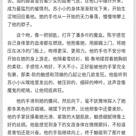
舌。酒的醇香混合着少女的甜美气息，在他口中爆炸开来，
成为最猛烈的催情剂。苏小小的身体渐渐软化下来，开始生
涩地回应着他。她的手也从一开始的无力垂落，慢慢地攀上
了他的脖子。
这个吻，像一把钥匙，打开了潘多라的魔盒。陈宇感觉
自己身体里的血液都在燃烧。他抱着她，用脚踢上门，将她
压在冰冷的门板上，吻得更深、更用力。他的手也不安分地
开始在她的身上游走。他隔着雪纺衫，粗-鲁地揉捏着她胸前
的柔软，手感惊人地好，不大不小，正好能被他的手掌完全
包裹，那柔-软的触感和顶端的凸起让他几欲发狂。他能听到
苏小小从喉咙里发出的、被压抑的、细碎的呻吟，这声音像
魔鬼的呢喃，让他彻底疯狂。
他的手滑到她的腰间，然后向下，毫不犹豫地探入了她
那条黑色的百褶裙。裙摆下的世界，比他想象中还要美妙。
他的手掌抚摸着她光滑、紧致的大腿肌肤，触感细腻得像上
好的丝绸。他能感觉到身下的女孩身体在微微颤抖，不知道
是害怕还是兴奋。他的手指继续向上，终于触碰到了那片被