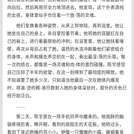
向后拉，然后再用尽全力地顶进去。他发现，这个外表清纯
的女孩，身体里似乎也住着一个放-荡的灵魂。
他们变换着各种姿势，从床上到地毯，再到浴室。他让
她坐在自己的身上，亲自掌控着节奏；他将她的双腿扛在自
己的肩上，进行着最原始的冲刺；在浴室里，他让她扶着墙
壁，再次从背后占有了她，温热的水流冲刷着他们紧密结合
的身体，水声和撞击声交织在一起，奏出最淫-荡的乐章。每
一次的结合，都像是一场灵魂和肉-体的激烈碰撞。陈宇感觉
自己压抑了半年的欲望，在这一刻得到了最彻底的释放。他
不知道要了她多少次，只知道当他最后一次在她体内爆发
时，将滚-烫的精-液尽数射入她的身体深处时，窗外的天色已
经开始泛白。
……
第二天，陈宇是在一阵手机铃声中醒来的。他宿醉的脑
袋疼得厉害，睁开眼，看到的是陌生的天花板。他转过头，
看到了身边熟睡的苏小小。她像一只慵懒的小猫，蜷缩着身