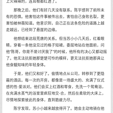
上火辣辣的，连耳根都红透了。
那晚之后，他们有好几天没有联系。陈宇感到了前所未
有的恐惧。他害怕这件事被传出去，害怕自己身败名裂，更
害怕被林薇知道。他意识到，自己正在这条危险的道路上越
走越远，已经到了悬崖的边缘。
他想结束这段荒唐的关系。但当苏小小几天后，红着眼
睛，穿着一条他没见过的格子短裙，委屈地站在他面前，问
他“陈哥，你是不是讨厌我了”的时候，他所有的决心又都动摇
了。他无法抗拒她那楚楚可怜的模样，更无法抗拒她那具让
他食髓知味的年轻身体。
于是，他们又和好了。偷情地点从公司，转移到了更隐
蔽的酒店。每一次的开房，都像是一场盛大的、充满了仪式
感的性-爱派对。他们会买上红酒和零食，先洗一个鸳鸯浴，
在充满水蒸气的浴室里疯狂地交-合，然后在柔软的大床上，
尽情地探索彼此的身体，直到筋疲力尽。
陈宇发现，苏小小越来越放得开了。她会主动地骑在他