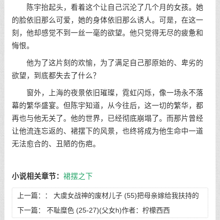
陈宇抬起头，看着这个让自己沉沦了几个月的女孩。她
的脸依旧那么可爱，她的身体依旧那么诱人。可是，在这一
刻，他却感觉不到一丝一毫的欲望。他只觉得无尽的疲惫和
悔恨。
他为了这片刻的欢愉，为了满足自己那原始的、卑劣的
欲望，到底都失去了什么？
窗外，上海的夜景依旧璀璨，霓虹闪烁，像一场永不落
幕的繁华盛宴。但陈宇知道，从今往后，这一切的繁华，都
再也与他无关了。他的世界，已经彻底崩塌了。而那片曾经
让他流连忘返的、裙摆下的风景，也终将成为他生命中一道
无法愈合的、丑陋的伤疤。
小说相关章节：
裙摆之下
上一篇：：
大虞女战神的废材儿子 (55)把母亲嫁给我扶持的
傀儡
下一篇：
不耻糜色 (25-27)(父女h)作者：柠檬西西