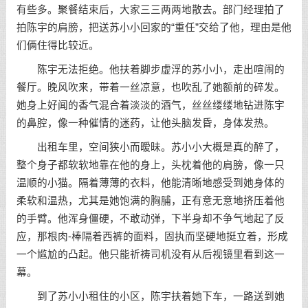
有些多。聚餐结束后，大家三三两两地散去。部门经理拍了
拍陈宇的肩膀，把送苏小小回家的“重任”交给了他，理由是他
们俩住得比较近。
陈宇无法拒绝。他扶着脚步虚浮的苏小小，走出喧闹的
餐厅。晚风吹来，带着一丝凉意，也吹乱了她额前的碎发。
她身上好闻的香气混合着淡淡的酒气，丝丝缕缕地钻进陈宇
的鼻腔，像一种催情的迷药，让他头脑发昏，身体发热。
出租车里，空间狭小而暧昧。苏小小大概是真的醉了，
整个身子都软软地靠在他的身上，头枕着他的肩膀，像一只
温顺的小猫。隔着薄薄的衣料，他能清晰地感受到她身体的
柔软和温热，尤其是她饱满的胸脯，正有意无意地挤压着他
的手臂。他浑身僵硬，不敢动弹，下半身却不争气地起了反
应，那根肉-棒隔着西裤的面料，固执而坚硬地挺立着，形成
一个尴尬的凸起。他只能祈祷司机没有从后视镜里看到这一
幕。
到了苏小小租住的小区，陈宇扶着她下车，一路送到她