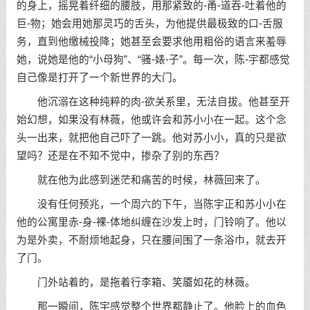
的身上，摇晃着纤细的腰肢，用那紧致的-甬-道吞-吐着他的
巨-物；她会用她那灵巧的舌头，为他提供最极致的口-舌服
务，直到他缴械投降；她甚至会要求他用粗俗的语言来羞辱
她，说她是他的“小母狗”、“骚-婊-子”。每一次，陈-宇都感觉
自己像是打开了一个新世界的大门。
他沉溺在这种纯粹的肉-欲关系里，无法自拔。他甚至开
始幻想，如果没有林薇，他或许会和苏小小在一起。这个念
头一出来，就把他自己吓了一跳。他对苏小小，真的只是欲
望吗？还是在不知不觉中，掺杂了别的东西？
就在他为此感到迷茫和痛苦的时候，林薇回来了。
没有任何预兆，一个周六的下午，当陈宇正和苏小小在
他的公寓里赤-身-裸-体地纠缠在沙发上时，门铃响了。他以
为是外卖，不耐烦地起身，只在腰间围了一条浴巾，就去开
了门。
门外站着的，是拖着行李箱、笑靥如花的林薇。
那一瞬间，陈宇感觉整个世界都静止了。他脸上的血色